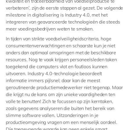
kwaliteit en traceerbaarheid van voedselproductie te
verbeteren’, zijn de eerste stappen al gezet. De volgende
milestone in digitalisering is Industry 4.0, met het
integreren van geavanceerde technologieën die steeds
meer voedingsbedrijven weten te smaken.
In tijden van strikte voedselveiligheidscriteria, hoge
consumentenverwachtingen en schaarste kun je niet
anders dan optimaal omspringen met de beschikbare
resources. Nog te vaak krijgen personeelsleden taken
toegekend die computers vlot en foutloos kunnen
uitvoeren. Industry 4.0-technologie beoordeelt
informatie immers pijlsnel; daar kan de meest
geroutineerde productiemedewerker niet tegenop. Maar
die krijgt nu de kans om zijn unieke vaardigheden ten
volle te benutten! Zich te focussen op zijn kerntaken,
zoals gegevens analyseren die buiten het bereik van
slimme software vallen. Uitzonderingen in je
productieomgeving vragen om een menselijk oordeel.
Díe toegevoegde waarde kan geen enkele smart