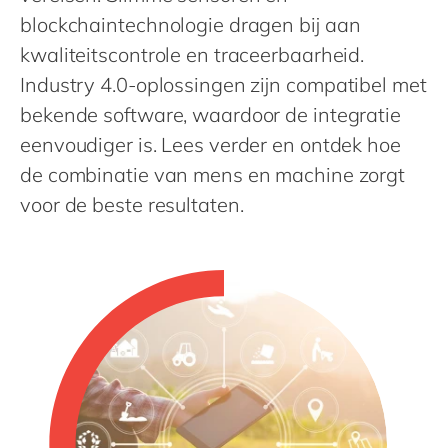
Philippines
en
blockchaintechnologie dragen bij aan
Singapore
en
kwaliteitscontrole en traceerbaarheid.
Switzerland
en
Industry 4.0-oplossingen zijn compatibel met
bekende software, waardoor de integratie
UK & Ireland
en
eenvoudiger is. Lees verder en ontdek hoe
USA & Canada
en
de combinatie van mens en machine zorgt
voor de beste resultaten.