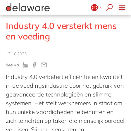
Succesverhalen
people of delaware
Recruitmentproces
Meals & Snacks
GROW with delaware
Kantoren
SAP Fieldglass
Projecten
Master Data Management
Microsoft Power BI
OpenText Exstream
SmartLink
Vlees & Vis
SAP IBP
Onboarding
Medior Professional
PPWR
Diversiteit, Gelijkheid & Inclusie
Microsoft Power Platform
OpenText Intelligent Capture
Belgium
SyncForce
en
fr
Industry 4.0 versterkt mens
Zuivel
SAP Invoice Management
Smart Connected Workforce
Microsoft Project Operations
Alle vacatures
CSR
d.velop
Brazil
pt
en voeding
SAP S/4HANA
Sustainability
SmartCOMM
China
zh
en
SAP Service Management
migration-center
France
fr
17 10 2023
SAP Signavio
Germany
de
en
SAP Sustainability Solutions
deel via
Hungary
hu
en
Industry 4.0 verbetert efficiëntie en kwaliteit
India
en
in de voedingsindustrie door het gebruik van
Luxembourg
en
geavanceerde technologieën en slimme
Malaysia
en
systemen. Het stelt werknemers in staat om
hun unieke vaardigheden te benutten en
Morocco
en
fr
zich te richten op taken die menselijk oordeel
Netherlands
nl
en
vereisen. Slimme sensoren en