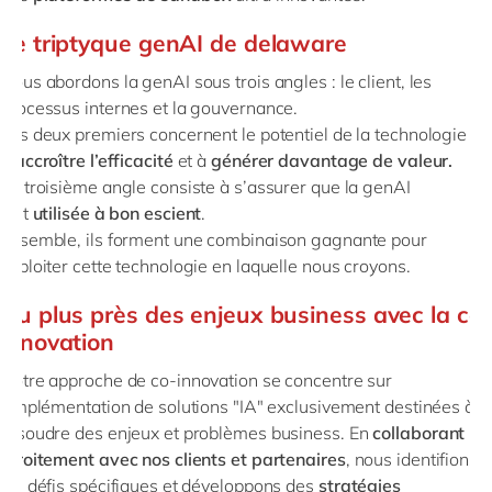
Le triptyque genAI de delaware
Nous abordons la genAI sous trois angles : le client, les
processus internes et la gouvernance.
Les deux premiers concernent le potentiel de la technologie
à
accroître l’efficacité
et à
générer davantage de valeur.
Le troisième angle consiste à s’assurer que la genAI
soit
utilisée à bon escient
.
Ensemble, ils forment une combinaison gagnante pour
exploiter cette technologie en laquelle nous croyons.
Au plus près des enjeux business avec la co-
innovation
Notre approche de co-innovation se concentre sur
l'implémentation de solutions "IA" exclusivement destinées à
résoudre des enjeux et problèmes business. En
collaborant
étroitement avec nos clients et partenaires
, nous identifions
les défis spécifiques et développons des
stratégies