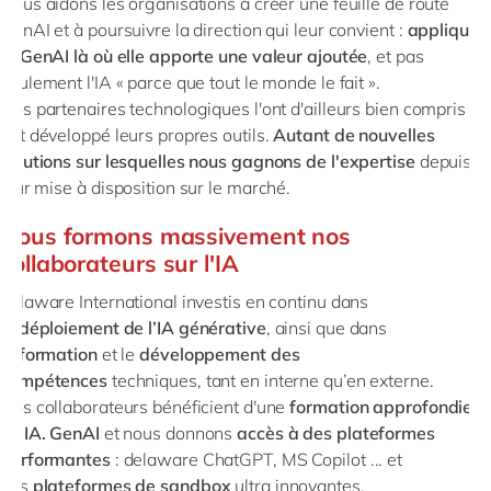
Nous aidons les organisations à créer une feuille de route
Philippines
en
GenAI et à poursuivre la direction qui leur convient :
appliquer
Singapore
en
la GenAI là où elle apporte une valeur ajoutée
, et pas
seulement l'IA « parce que tout le monde le fait ».
Switzerland
en
Nos partenaires technologiques l'ont d'ailleurs bien compris et
UK & Ireland
en
ont développé leurs propres outils.
Autant de nouvelles
solutions sur lesquelles nous gagnons de l'expertise
depuis
USA & Canada
en
leur mise à disposition sur le marché.
Nous formons massivement nos
collaborateurs sur l'IA
delaware International investis en continu dans
le
déploiement de l’IA générative
, ainsi que dans
la
formation
et le
développement des
compétences
techniques, tant en interne qu’en externe.
Nos collaborateurs bénéficient d'une
formation approfondie
en IA. GenAI
et nous donnons
accès à des plateformes
performantes
: delaware ChatGPT, MS Copilot ... et
des
plateformes de sandbox
ultra innovantes.