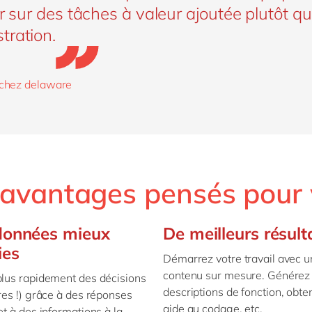
er sur des tâches à valeur ajoutée plutôt q
tration.
 chez delaware
avantages pensés pour
données mieux
De meilleurs résult
ies
Démarrez votre travail avec u
contenu sur mesure. Générez
lus rapidement des décisions
descriptions de fonction, obt
res !) grâce à des réponses
aide au codage, etc.
et à des informations à la