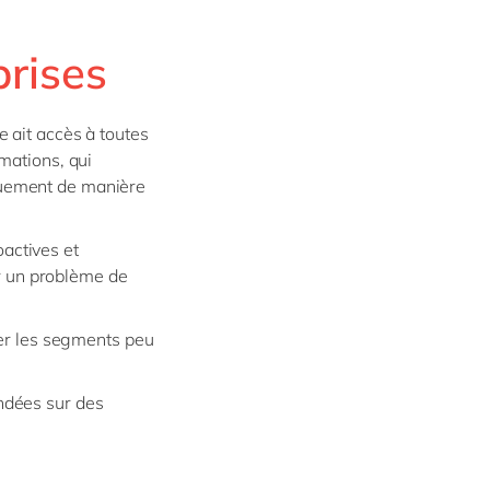
prises
 ait accès à toutes
mations, qui
quement de manière
oactives et
er un problème de
ier les segments peu
ondées sur des
.