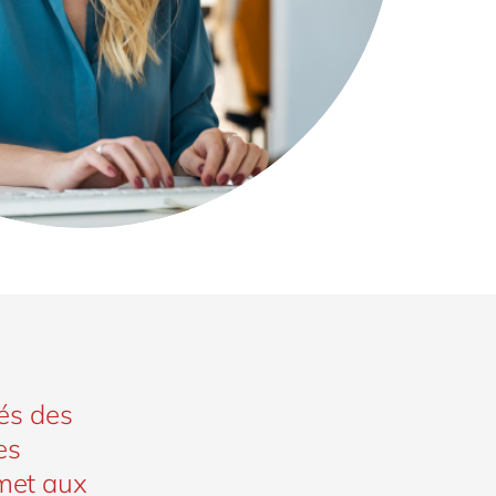
tés des
es
rmet aux