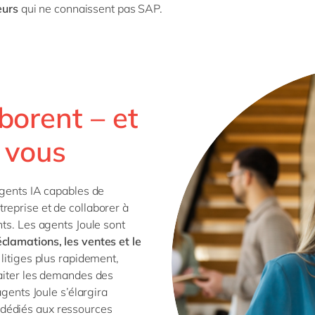
eurs
qui ne connaissent pas SAP.
borent – et
r vous
agents IA capables de
reprise et de collaborer à
nts. Les agents Joule sont
clamations, les ventes et le
 litiges plus rapidement,
raiter les demandes des
agents Joule s’élargira
 dédiés aux ressources