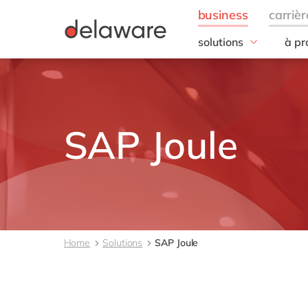
solutions
à pr
domaine d'expertise
Notr
Vente, marketing & se
Notr
Employee experience
Resp
entr
Finance
SAP Joule
notre
IT
durab
Opérations
DEL2
d’in
Ressources humaines
Nos 
Toutes les solutions
nous
Home
Solutions
SAP Joule