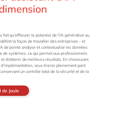
Philippines
en
 dimension
Transformation connectée
Singapore
en
des Opérations
PPWR compliance
Switzerland
en
Automatisation robotisée
UK & Ireland
en
des processus
 fait qu’effleurer le potentiel de l’IA générative au
USA & Canada
en
Développement durable
définit la façon de travailler des entreprises - et
 IA de pointe analyse et contextualise les données
 de systèmes, ce qui permet aux professionnels
 et d’obtenir de meilleurs résultats. En choisissant
’implémentation, vous tirerez pleinement parti
conservant un contrôle total de la sécurité et de la
l de Joule