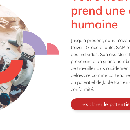
Life Science
SAP CX
prend une
Impression et emballage
SAP S/4HANA
humaine
Private equity
SuccessFactors
Services professionnels
Énergie renouvelable
Jusqu’à présent, nous n’avons
Retail
travail. Grâce à Joule, SAP re
des individus. Son assistant
Industrie textile
provenant d’un grand nombre
Transport
de travailler plus rapidement
Énergie et Utilités publiques
delaware comme partenaire d
Wholesale
du potentiel de Joule tout en 
conformité.
explorer le potentie