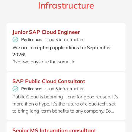
Infrastructure
Junior SAP Cloud Engineer
Pertinence:
cloud & infrastructure
We are accepting applications for September
2026!
“No two days are the same. In
the morning I'm resolving BTP issues or working
through tickets, by afternoon I'm at a client or
SAP Public Cloud Consultant
working on a project. In between, there's always
Pertinence:
cloud & infrastructure
time for a game of table football with colleagues.
Public Cloud is booming—and for good reason. It’s
What I appreciate most is the flexibility
more than a hype. It’s the future of cloud tech, set
and variety of work. But above all: the team. We
to bring long-term benefits to any company. So
look out for each other, have a good laugh, and
why not jump on the bandwagon now?
that makes all the difference.” - Gilles.
Senior MS Integration consultant