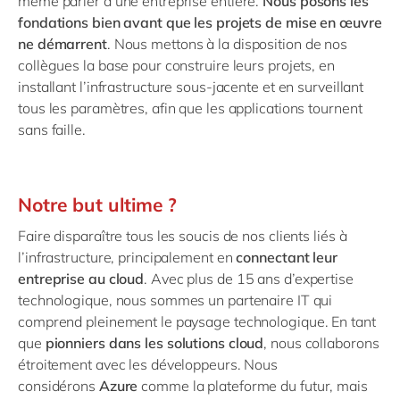
même parler d’une entreprise entière.
Nous posons les
Philippines
en
fondations bien avant que les projets de mise en œuvre
Singapore
en
ne démarrent
. Nous mettons à la disposition de nos
collègues la base pour construire leurs projets, en
Switzerland
en
installant l’infrastructure sous-jacente et en surveillant
UK & Ireland
en
tous les paramètres, afin que les applications tournent
sans faille.
USA & Canada
en
Notre but ultime ?
Faire disparaître tous les soucis de nos clients liés à
l’infrastructure, principalement en
connectant leur
entreprise au cloud
. Avec plus de 15 ans d’expertise
technologique, nous sommes un partenaire IT qui
comprend pleinement le paysage technologique. En tant
que
pionniers dans les solutions cloud
, nous collaborons
étroitement avec les développeurs. Nous
considérons
Azure
comme la plateforme du futur, mais