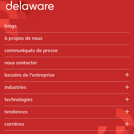
blogs
à propos de nous
communiqués de presse
nous contacter
besoins de l'entreprise
Employee experience
industries
IT
Aerospace & defense
technologies
Operations
Automobile
Finance
HubSpot
tendances
Chimique
Customer experience
Microsoft
Discrete Manufacturing
AI
Vente, marketing & service
carrières
Microsoft Azure
Ingénierie
Boost your SME
Resources Humaines
Microsoft Dynamics 365
Que faisons-nous