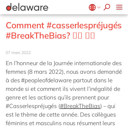
success stories
Agroalimentaire
Microsoft Business Central
E-invoicing with Peppol
apply now
Services d'intérêt public et social
Opentext
ERP
Belgium
en
fr
Comment #casserlespréjugés
Secteur de la santé
SalesForce
EUDR
Brazil
pt
#BreakTheBias? 🙅‍♀️ 🙅‍♂️
Life Science
SAP
Réalité étendue (XR)
China
zh
en
Impression et emballage
SAP CX
Industrie 4.0
France
fr
07 mars 2022
Private equity
SAP S/4HANA
RAD low-code
Germany
de
en
En l’honneur de la Journée internationale des
Services professionnels
SuccessFactors
Transformation connectée des Opérations
Hungary
hu
en
femmes (8 mars 2022), nous avons demandé
Énergie renouvelable
PPWR compliance
India
en
à des #peopleofdelaware partout dans le
Retail
Automatisation robotisée des processus
monde si et comment ils vivent l’inégalité de
Luxembourg
en
Industrie textile
Développement durable
genre et les actions qu’ils prennent pour
Malaysia
en
Transport
#Casserlespréjugés (
#BreakTheBias
) – qui
Morocco
en
fr
Énergie et Utilités publiques
est le thème de cette année. Des collègues
Netherlands
nl
en
Wholesale
féminins et masculins nous résument leurs