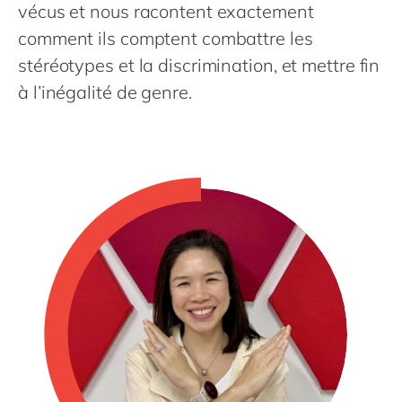
Philippines
en
vécus et nous racontent exactement
comment ils comptent combattre les
Singapore
en
stéréotypes et la discrimination, et mettre fin
Switzerland
en
à l’inégalité de genre.
UK & Ireland
en
USA & Canada
en