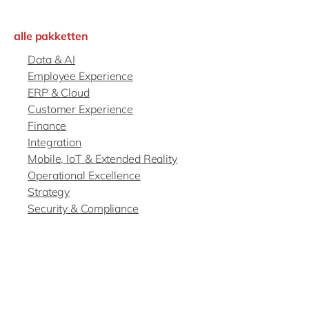
Philippines
en
Singapore
en
alle pakketten
Switzerland
en
Data & AI
Employee Experience
UK & Ireland
en
ERP & Cloud
USA & Canada
en
Customer Experience
Finance
Integration
Mobile, IoT & Extended Reality
Operational Excellence
Strategy
Security & Compliance