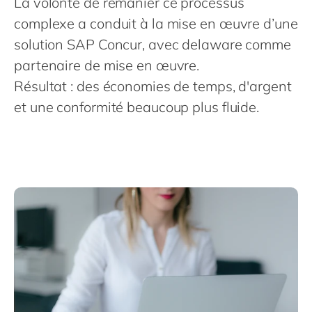
La volonté de remanier ce processus
Philippines
en
complexe a conduit à la mise en œuvre d’une
Singapore
en
solution SAP Concur, avec delaware comme
Switzerland
en
partenaire de mise en œuvre.
UK & Ireland
en
Résultat : des économies de temps, d'argent
USA & Canada
et une conformité beaucoup plus fluide.
en