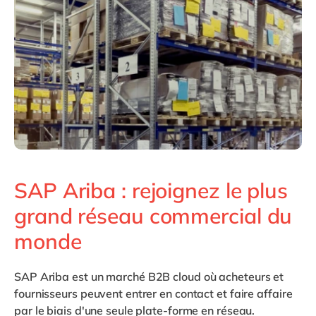
Philippines
en
Singapore
en
Switzerland
en
UK & Ireland
en
USA & Canada
en
SAP Ariba : rejoignez le plus
grand réseau commercial du
monde
SAP Ariba
est un marché B2B cloud où acheteurs et
fournisseurs peuvent entrer en contact et faire affaire
par le biais d'une seule plate-forme en réseau.