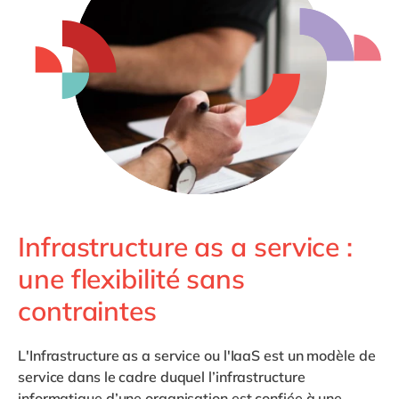
Philippines
en
Singapore
en
Switzerland
en
UK & Ireland
en
USA & Canada
en
Infrastructure as a service :
une flexibilité sans
contraintes
L'
Infrastructure as a service
ou l'
IaaS
est un modèle de
service dans le cadre duquel l’infrastructure
informatique d’une organisation est confiée à une