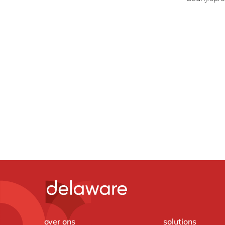
over ons
solutions