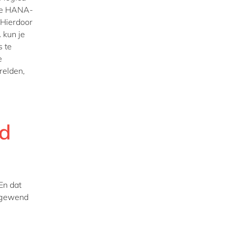
 De HANA-
 Hierdoor
 kun je
s te
e
relden,
id
En dat
e gewend