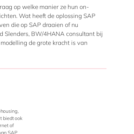
Philippines
en
vraag op welke manier ze hun on-
Singapore
en
chten. Wat heeft de oplossing SAP
Switzerland
en
en die op SAP draaien of nu
 Slenders, BW/4HANA consultant bij
UK & Ireland
en
modelling de grote kracht is van
USA & Canada
en
ehousing,
t biedt ook
rnet of
 van SAP