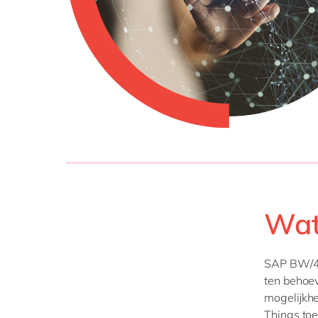
Wat
SAP BW/4H
ten behoev
mogelijkhe
Things toe