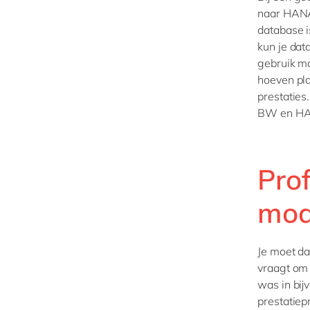
naar HANA
database i
kun je dat
gebruik m
hoeven pla
prestaties
BW en H
Prof
mod
Je moet da
vraagt om 
was in bi
prestatie