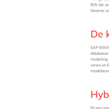
BW die vol
libraries
De 
SAP BW/4H
databases 
modelling.
views en B
modelleren
Hyb
Bij een go