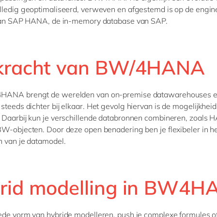
ledig geoptimaliseerd, verweven en afgestemd is op de engin
 van SAP HANA, de in-memory database van SAP.
kracht van BW/4HANA
ANA brengt de werelden van on-premise datawarehouses 
steeds dichter bij elkaar. Het gevolg hiervan is de mogelijkheid
 Daarbij kun je verschillende databronnen combineren, zoals
W-objecten. Door deze open benadering ben je flexibeler in h
 van je datamodel.
rid modelling in BW4
ede vorm van hybride modelleren, push je complexe formules of