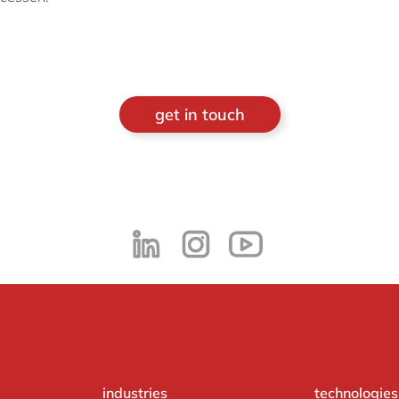
get in touch
industries
technologies