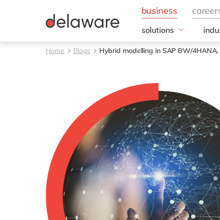
solutions
indu
Business Application
Foo
Home
Blogs
Hybrid modelling in SAP BW/4HANA, 
Customer Experience
Broo
Digital Experience Pla
Bulk
ERP
Choc
Intelligent Spend
Dier
Information Managem
Dra
Product Information
Food
Management
Groe
Groo
Meal
Vlee
Zuiv