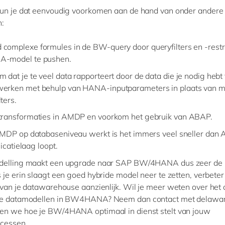
un je dat eenvoudig voorkomen aan de hand van onder andere 
n:
 complexe formules in de BW-query door queryfilters en -restr
A-model te pushen.
 dat je te veel data rapporteert door de data die je nodig hebt t
werken met behulp van HANA-inputparameters in plaats van 
lters.
f transformaties in AMDP en voorkom het gebruik van ABAP.
MDP op databaseniveau werkt is het immers veel sneller dan
icatielaag loopt.
delling maakt een upgrade naar SAP BW/4HANA dus zeer de 
 je erin slaagt een goed hybride model neer te zetten, verbeter
 van je datawarehouse aanzienlijk. Wil je meer weten over het
de datamodellen in BW4HANA? Neem dan contact met delawar
en we hoe je BW/4HANA optimaal in dienst stelt van jouw
ocessen.