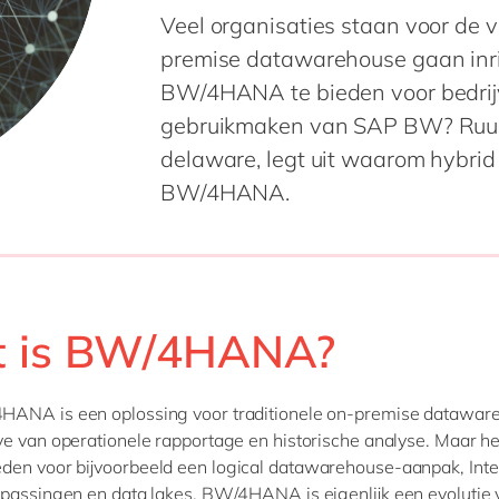
Veel organisaties staan voor de 
SAP Signavio
premise datawarehouse gaan inri
SAP Sustainability Solutions
BW/4HANA te bieden voor bedrijv
gebruikmaken van SAP BW? Ruud
delaware, legt uit waarom hybrid 
BW/4HANA.
 is BW/4HANA?
ANA is een oplossing voor traditionele on-premise datawar
e van operationele rapportage en historische analyse. Maar he
den voor bijvoorbeeld een logical datawarehouse-aanpak, Inte
passingen en data lakes. BW/4HANA is eigenlijk een evolutie