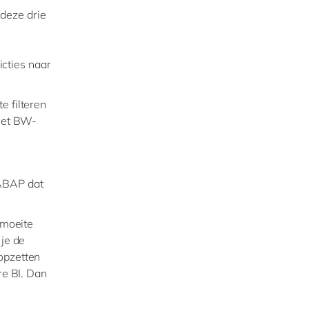
deze drie
icties naar
e filteren
met BW-
 ABAP dat
moeite
 je de
 opzetten
e BI. Dan