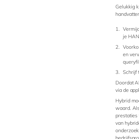
Gelukkig k
handvatte
Vermijd
je HAN
Voorkom
en ver
queryfi
Schrij
Doordat A
via de appl
Hybrid mo
waard. Als
prestaties
van hybri
onderzoek
bedrijfspr