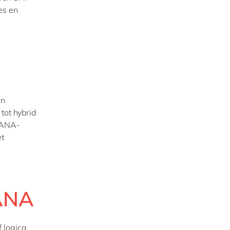
es en
en
 tot hybrid
 HANA-
et
HANA
 logica