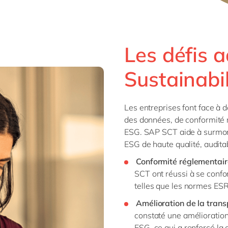
Les défis 
Sustainabi
Les entreprises font face à 
des données, de conformité 
ESG. SAP SCT aide à surmon
ESG de haute qualité, auditab
Conformité réglementair
SCT ont réussi à se conf
telles que les normes ESR
Amélioration de la trans
constaté une amélioration 
ESG, ce qui a renforcé la 