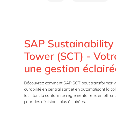
SAP 
SAP 
SAP
SAP
SAP 
SAP Sustainability
tout
Tower (SCT) - Votre
une gestion éclairé
Découvrez comment SAP SCT peut transformer vo
durabilité en centralisant et en automatisant la c
facilitant la conformité réglementaire et en offran
pour des décisions plus éclairées.