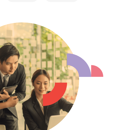
Philippines
en
la vie
Singapore
en
digitale
ofessionnels
Switzerland
en
blics
 mode
UK & Ireland
en
USA & Canada
en