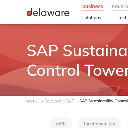
solutions
tech
besoins de l'entrepris
SAP
Finance
RISE
SAP Sustainab
IT
SAP
Opérations
SAP
Ressources humaines
SAP 
Control Towe
Ventes & marketing
SAC 
SAP 
toutes nos solutions
SAP
SAP 
Accueil
Solutions
SAP
SAP Sustainability Contro
SAP
SAP
SAP
défis
fonctionnalités
SAP 