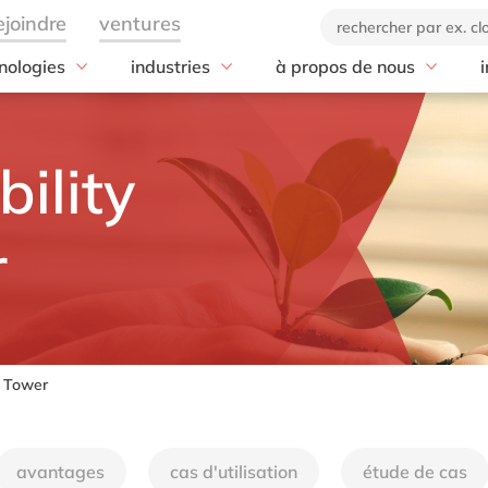
nologies
industries
à propos de nous
i
e
services
Industries
Microsoft
tendances
Notre entreprise
Aérospatia
 with SAP
Architecture
Microsoft
20 ans de delaware
Applications int
Agroalimen
r
toutes les industries
ility
 Cloud ALM
Archivage
Microsoft Azure
DEL20
Big data
Automobil
a
 ERP
Business assistance
Microsoft BizTalk Logic
Notre marque
Computer visio
Chimie
Apps
Analytics Cloud
Conversion
Code éthique
ERP nouvelle g
Commerce 
r
Microsoft Cloud for
Planning
Cybersécurité
Responsabilité Sociétale d
IA
Énergie
Sustainability
Entreprises
Ariba
Dématérialisation
IA générative (
Fabrication
Microsoft Copilot
 BTP
Digital
IoT
Impression
Microsoft Dynamics 365
Concur
Formation
IT for Green
Ingénierie
Microsoft Fabric
l Tower
 CX
Gestion de l'information
Marketing auto
Institution
Microsoft Office 365
 DRC
Gestion des données
Move to Cloud
Mills
Microsoft Power BI
 EPM
Gestion du changement
Réalité augmen
Retail
Microsoft Power Platform
avantages
cas d'utilisation
étude de cas
Fiori
Infrastructure
Réalité virtuelle
Santé