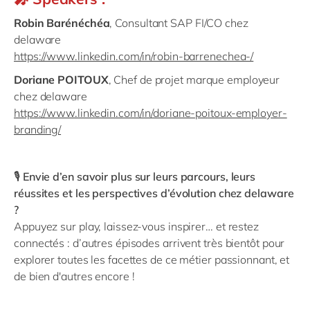
Robin Barénéchéa
, Consultant SAP FI/CO chez
Avant de rejoindre delaware, où en étais‑tu dans ton
delaware
parcours professionnel ou académique ?
https://www.linkedin.com/in/robin-barrenechea-/
Doriane POITOUX
, Chef de projet marque employeur
J’étais en fin d’études. Je terminais mon école en Suisse
chez delaware
et, en parallèle de mon travail de master et de la fin de
https://www.linkedin.com/in/doriane-poitoux-employer-
mes études, je travaillais en tant que PMO dans une
branding/
société de conseil.
Donc, comme on l’a dit, tu as rejoint delaware il y a un
🎙️
Envie d’en savoir plus sur leurs parcours, leurs
peu plus de deux ans. Est‑ce que tu te souviens dans
réussites et les perspectives d’évolution chez delaware
quel état d’esprit tu étais juste avant le bootcamp ?
?
Appuyez sur play, laissez-vous inspirer… et restez
J’étais sans doute un peu nerveux parce que c’était une
connectés : d’autres épisodes arrivent très bientôt pour
nouvelle expérience professionnelle, surtout dans une
explorer toutes les facettes de ce métier passionnant, et
société beaucoup plus grande que celle que j’avais
de bien d'autres encore !
connue en Suisse, qui était une petite société de
conseil. Donc il y avait un peu de nervosité, d’autant