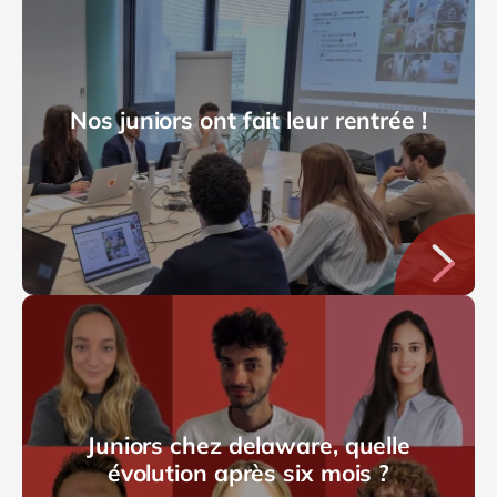
Le bootcamp, c’est une formation assez riche,
construite autour de plusieurs volets. Le premier aspect
est davantage lié à la forme : on nous apprend ce qu’est
le métier de consultant, à quoi il correspond
Nos juniors ont fait leur rentrée !
concrètement. Ensuite, on nous apprend à adopter une
posture de consultant : qu’est‑ce que cela signifie,
comment avoir la bonne posture face au client,
notamment. Il y a aussi un aspect plus technique : étant
consultant SAP, on nous apprend à nous approprier les
solutions sur lesquelles nous allons travailler, celles qui
seront vendues au client et sur lesquelles nous serons
amenés à intervenir.
Il y a enfin l’aspect humain du bootcamp. Je l’ai dit tout à
l’heure : nous avons été amenés à travailler avec
différents bootcampeurs venant de tous horizons. Et ça,
Juniors chez delaware, quelle
c’est quelque chose de très riche. C’est aussi ce qui
évolution après six mois ?
nous permet, dans les projets du quotidien, de savoir