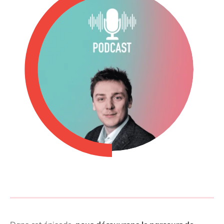
Philippines
en
Singapore
en
Switzerland
en
UK & Ireland
en
USA & Canada
en