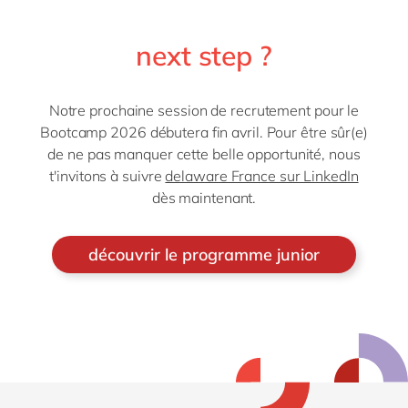
plus qu’on démarrait avec une formation d’un mois en
Belgique, un bootcamp. Mais j’étais aussi très
next step ?
enthousiaste à l’idée de commencer et, surtout, de
pouvoir enfin mettre les mains dans SAP.
Notre prochaine session de recrutement pour le
Comment as‑tu vécu ce premier mois en Belgique, et
Bootcamp 2026 débutera fin avril. Pour être sûr(e)
qu’est‑ce qui t’a le plus marqué ?
de ne pas manquer cette belle opportunité, nous
t'invitons à suivre
delaware France sur LinkedIn
J’ai très bien vécu ce premier mois en Belgique, ce
dès maintenant.
bootcamp qui était très bien organisé, très bien
orchestré par delaware. Ça a été un moment riche, tant
dans l’apprentissage — parce qu’on y découvre le
découvrir le programme junior
métier et la posture de consultant, mais aussi l’aspect
plus technique, à savoir SAP — que dans les
rencontres. Nous étions des dizaines de bootcampeurs
réunis pendant ce mois, venant d’horizons très variés.
On avait des Allemands, des Hongrois, des Français,
des Luxembourgeois, mais aussi des Américains et