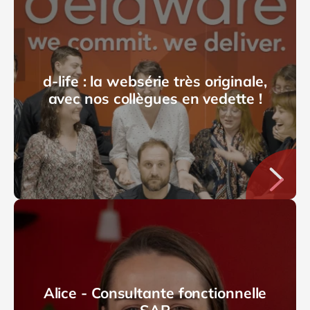
fonctionnel.
Y a‑t‑il une mission ou un projet qui t’a
particulièrement fait progresser ?
d-life : la websérie très originale,
Oui, je pense au projet sur lequel je suis actuellement,
avec nos collègues en vedette !
et ce depuis deux ans. C’est un projet très riche, sur
lequel j’ai beaucoup évolué. J’en suis aujourd’hui
responsable sur le domaine FI, finance, et sur le
domaine CO, contrôle de gestion.
J’ai donc la responsabilité de la bonne application de
ces deux modules sur la solution. Ça, c’est vraiment
l’aspect consultant, dans mon cœur de métier. Et depuis
peu, j’ai également une nouvelle responsabilité de
coordinateur, où je dois assurer la bonne coordination
de tous les modules et la cohérence globale de la
Alice - Consultante fonctionnelle
solution pour le client.