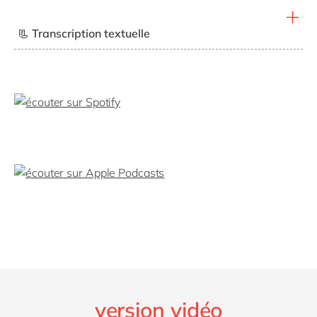
📃 Transcription textuelle
Podcast - episode 5
Du bootcamp aux premiers succès : retour
sur 2 ans de parcours chez delaware
[transcription via Copilot]
Bonjour et bienvenue dans ce nouvel épisode de notre
podcast impact carrière by delaware.
Du bootcamp au premier succès, retour sur deux ans
de parcours chez delaware.
Chaque année, delaware organise un bootcamp
international pour former ses nouvelles recrues à SAP
et aux codes du métier. Mais que devient‑on après
version vidéo
cette immersion intense ?