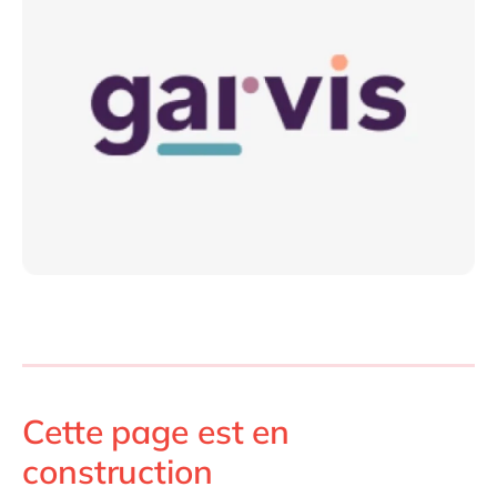
Philippines
en
Singapore
en
Switzerland
en
UK & Ireland
en
USA & Canada
en
Cette page est en
construction