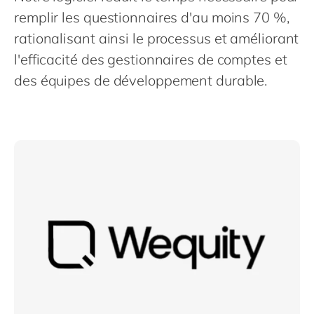
Philippines
en
remplir les questionnaires d'au moins 70 %,
Singapore
en
rationalisant ainsi le processus et améliorant
Switzerland
en
l'efficacité des gestionnaires de comptes et
des équipes de développement durable.
UK & Ireland
en
USA & Canada
en