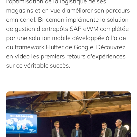
l'optimisation de la logistique de ses
Philippines
en
magasins et en vue d'améliorer son parcours
Singapore
en
omnicanal, Bricoman implémente la solution
Switzerland
en
de gestion d'entrepôts SAP eWM complétée
UK & Ireland
en
par une solution mobile développée à l'aide
USA & Canada
du framework Flutter de Google. Découvrez
en
en vidéo les premiers retours d'expériences
sur ce véritable succès.