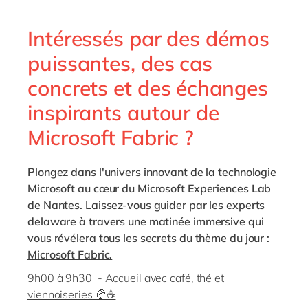
Philippines
en
Singapore
en
Intéressés par des démos
Switzerland
en
puissantes, des cas
UK & Ireland
en
concrets et des échanges
USA & Canada
en
inspirants autour de
Microsoft Fabric ?
Plongez dans l'univers innovant de la technologie
Microsoft au cœur du Microsoft Experiences Lab
de Nantes. Laissez-vous guider par les experts
delaware à travers une matinée immersive qui
vous révélera tous les secrets du thème du jour :
Microsoft Fabric.
9h00 à 9h30 - Accueil avec café, thé et
viennoiseries 🥐☕