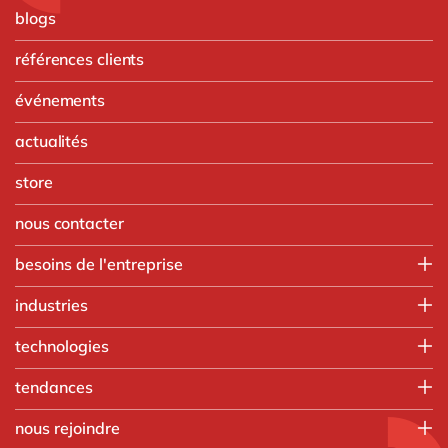
blogs
références clients
événements
actualités
store
nous contacter
besoins de l'entreprise
Finance
industries
IT
Agroalimentaire
technologies
Opérations
Automobile
Ressources humaines
Intégration SAP
tendances
Chimie
Ventes & marketing
SAP RISE
Commerce de gros
Nos formations
tous nos services
nous rejoindre
Aprimo
Fabrication discrète
Applications intelligentes