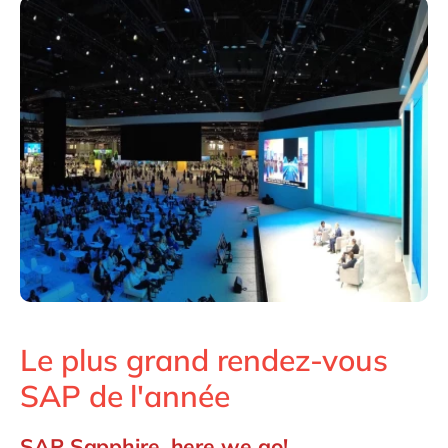
Philippines
en
Singapore
en
Switzerland
en
UK & Ireland
en
USA & Canada
en
Le plus grand rendez-vous
SAP de l'année
SAP Sapphire, here we go!