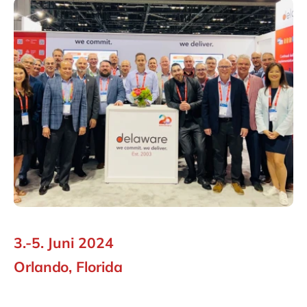
Philippines
en
Singapore
en
Switzerland
en
UK & Ireland
en
USA & Canada
en
3.-5. Juni 2024
Orlando, Florida