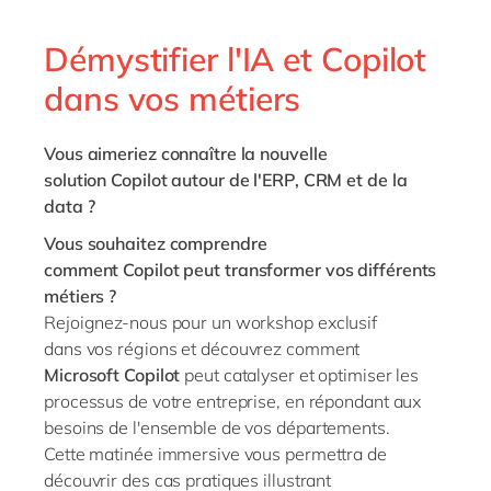
Philippines
en
Singapore
en
Démystifier l'IA et Copilot
Switzerland
en
dans vos métiers
UK & Ireland
en
Vous aimeriez connaître la nouvelle
USA & Canada
en
solution
Copilot
autour de l'ERP, CRM et de la
data ?
Vous souhaitez comprendre
comment
Copilot
peut transformer vos différents
métiers ?
Rejoignez-nous pour un workshop
exclusif
dans
vos régions et découvrez comment
Microsoft
Copilot
peut catalyser et optimiser les
processus de votre entreprise, en répondant aux
besoins de l'ensemble de vos départements.
Cette matinée immersive vous permettra de
découvrir des cas pratiques illustrant