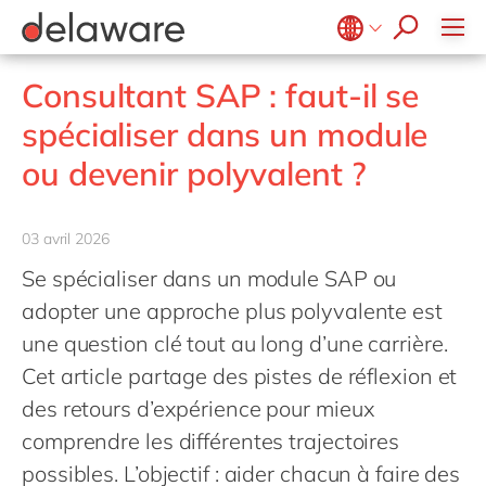
Fabrication discrète
co-invest
SAP CX
Gestion de l'information
Microsoft Office 365
IT for Green
KineMatik
Impression et emballage
SAP DRC
success stories
Gestion des données
Microsoft Power BI
Marketing automation
Mendix
Belgium
en
fr
Ingénierie
Consultant SAP : faut-il se
SAP EPM
Gestion du changement
postuler maintenant
Microsoft Power Platform
Move to Cloud
M-Files
Brazil
pt
Institutions publiques
spécialiser dans un module
SAP Fiori
Infrastructure
SAP on Azure
Réalité augmentée
Profisee
China
zh
en
SAP IBP
ou devenir polyvalent ?
Mills
Innovation
Réalité virtuelle
Tableau
France
fr
SAP MII
Intégration
Retail
RPA
Vistex
Germany
de
en
SAP S/4HANA
Migration
03 avril 2026
Transformation digitale
Santé
Hungary
hu
en
SAP S/4HANA Cloud
Support & maintenance
Se spécialiser dans un module SAP ou
Science de la vie
India
en
adopter une approche plus polyvalente est
SAP Signavio
Services professionnels
Luxembourg
en
une question clé tout au long d’une carrière.
Services publics
Cet article partage des pistes de réflexion et
Malaysia
en
Textiles & mode
des retours d’expérience pour mieux
Morocco
en
fr
comprendre les différentes trajectoires
Netherlands
nl
en
possibles. L’objectif : aider chacun à faire des