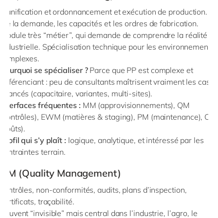
planification et ordonnancement et exécution de production.
Lie la demande, les capacités et les ordres de fabrication.
Module très “métier”, qui demande de comprendre la réalité
industrielle. Spécialisation technique pour les environnements
complexes.
Pourquoi se spécialiser ?
Parce que PP est complexe et
différenciant : peu de consultants maîtrisent vraiment les cas
avancés (capacitaire, variantes, multi-sites).
Interfaces fréquentes :
MM (approvisionnements), QM
(contrôles), EWM (matières & staging), PM (maintenance), CO
(coûts).
Profil qui s’y plaît :
logique, analytique, et intéressé par les
contraintes terrain.
QM (Quality Management)
contrôles, non-conformités, audits, plans d’inspection,
certificats, traçabilité.
Souvent “invisible” mais central dans l’industrie, l’agro, le