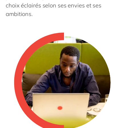
Philippines
en
choix éclairés selon ses envies et ses
Singapore
en
ambitions.
Switzerland
en
UK & Ireland
en
USA & Canada
en