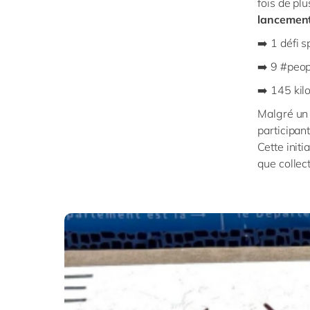
fois de pl
lancement 
➡️ 1 défi sp
➡️ 9 #peop
➡️ 145 kil
Malgré un 
participant
Cette initi
que collect