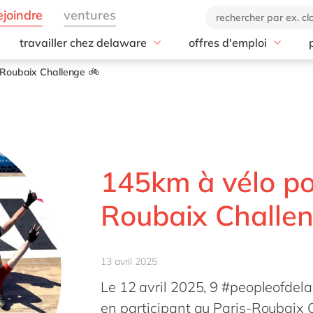
travailler chez delaware
offres d'emploi
Bon à savoir
Nos agences
tise
Toutes les offres
-Roubaix Challenge 🚲
Nos avantages
Paris
Notre culture
Lyon
Nos valeurs
Nantes
Notre histoire
Lille
Diversité et inclusion
Bordeaux
145km à vélo pou
RSE
Aix-en-Provence
Roubaix Challe
d-life : la websérie
toutes nos agences
13 avril 2025
Le 12 avril 2025, 9 #peopleofdelaw
en participant au Paris-Roubaix