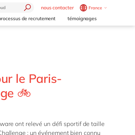
nous contacter
France
Belgium
en
fr
processus de recrutement
témoignages
Brazil
pt
China
zh
en
France
fr
Germany
de
en
Hungary
hu
en
r le Paris-
India
en
nge 🚲
Luxembourg
en
Malaysia
en
Morocco
en
fr
are ont relevé un défi sportif de taille
Netherlands
nl
en
 Challenge : un événement bien connu