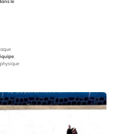
dans le
haque
’équipe
.
t physique