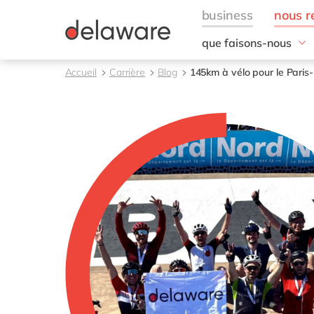
que faisons-nous
Nos domaines d'exper
Accueil
Carrière
Blog
145km à vélo pour le Paris
Conseil
Technologies
Projets