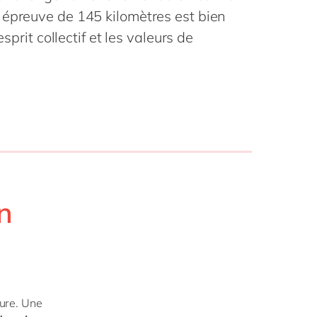
Philippines
en
 épreuve de 145 kilomètres est bien
Singapore
en
esprit collectif et les valeurs de
Switzerland
en
UK & Ireland
en
USA & Canada
en
n
ture. Une