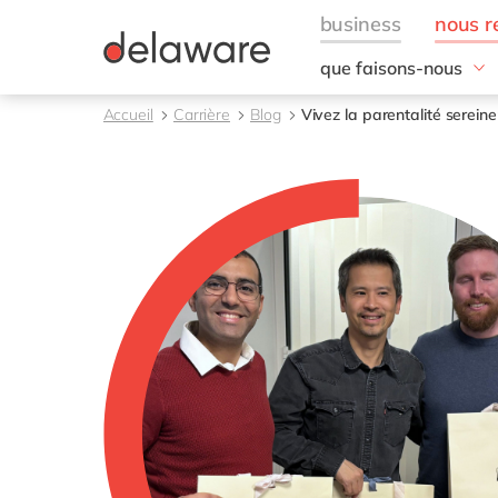
que faisons-nous
Nos domaines d'exper
Accueil
Carrière
Blog
Vivez la parentalité serein
Conseil
Technologies
Projets