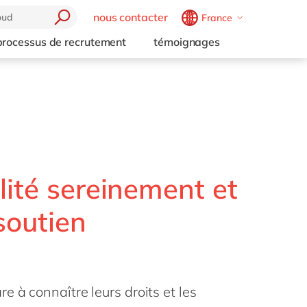
nous contacter
France
Belgium
en
fr
processus de recrutement
témoignages
Brazil
pt
China
zh
en
France
fr
Germany
de
en
Hungary
hu
en
lité sereinement et
India
en
soutien
Luxembourg
en
Malaysia
en
Morocco
en
fr
Netherlands
nl
en
 à connaître leurs droits et les