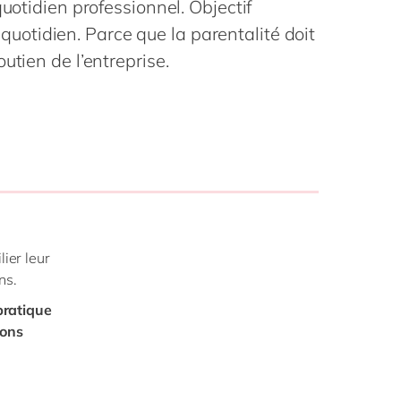
quotidien professionnel. Objectif
Philippines
en
le quotidien. Parce que la parentalité doit
Singapore
en
utien de l’entreprise.
Switzerland
en
UK & Ireland
en
USA & Canada
en
lier leur
ns.
pratique
ions