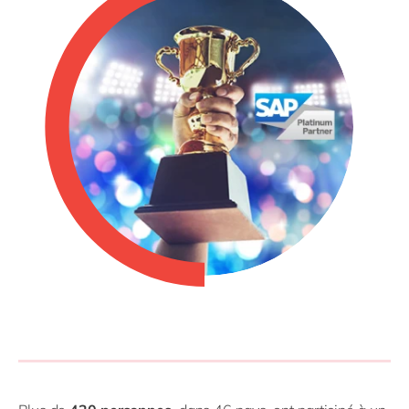
Philippines
en
Singapore
en
Switzerland
en
UK & Ireland
en
USA & Canada
en