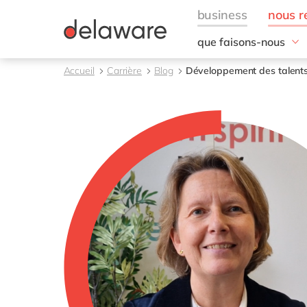
que faisons-nous
Nos domaines d'exper
Accueil
Carrière
Blog
Développement des talents 
Conseil
Technologies
Projets