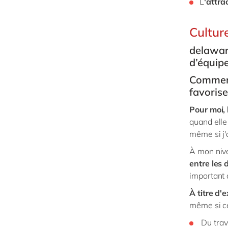
L
'attrac
Culture
delaware
d’équip
Comment 
favorise
Pour moi, 
quand elle
même si j'
À mon nive
entre les 
important 
À titre d
même si cel
Du trav