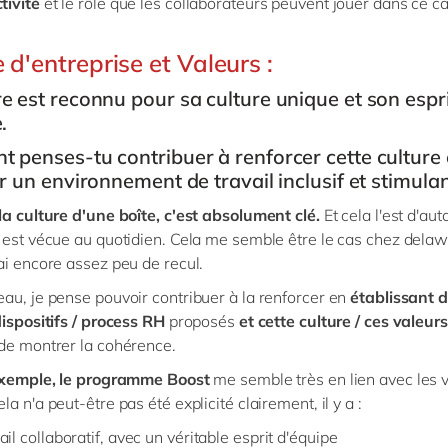
tivité
et le rôle que les collaborateurs peuvent jouer dans ce c
 d'entreprise et Valeurs :
 est reconnu pour sa culture unique et son espr
e.
penses-tu contribuer à renforcer cette culture 
r un environnement de travail inclusif et stimulan
la culture d'une boîte, c'est absolument clé.
Et cela l'est d'aut
 est vécue au quotidien. Cela me semble être le cas chez delaw
ai encore assez peu de recul.
au, je pense pouvoir contribuer à la renforcer en
établissant d
dispositifs / process RH
proposés
et cette culture / ces valeurs
de montrer la cohérence.
'exemple, le programme Boost
me semble très en lien avec les v
a n'a peut-être pas été explicité clairement, il y a :
ail collaboratif, avec un véritable esprit d'équipe