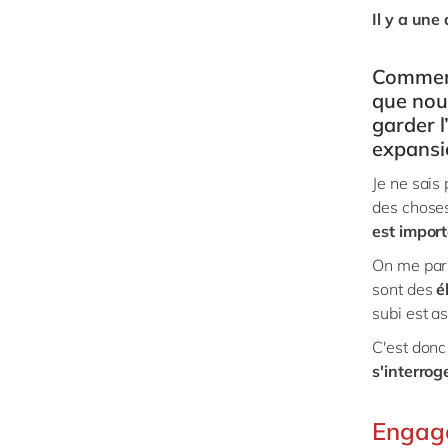
Il y a une
Comment 
que nous
garder 
expansi
Je ne sais
des choses
est impor
On me par
sont des
él
subi est a
C'est donc
s'interrog
Engage