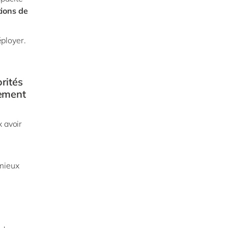
ions de
éployer.
rités
vement
x avoir
 mieux