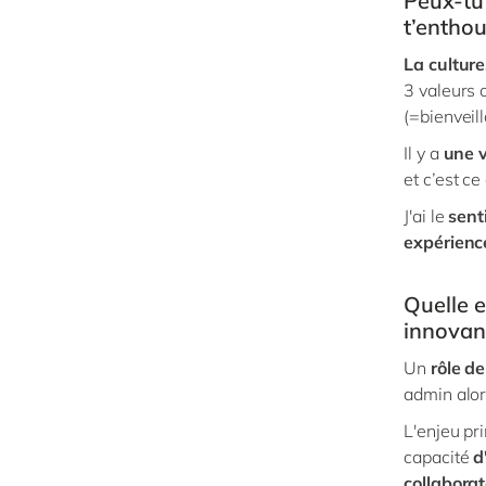
Peux-tu 
t’enthou
La culture
3 valeurs o
(=bienveil
Il y a
une v
et c’est c
J'ai le
sent
expérienc
Quelle e
innovan
Un
rôle d
admin alor
L'enjeu pri
capacité
d
collabora