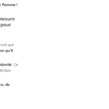
e flamme !
 mesure
u pour
 vrai que
se qu'il
lidarité
. Ce
ttrition
ce, de