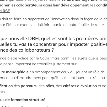
ner les collaborateurs dans leur développement,
les
condit
la
RSE
.
a doit se faire en apportant de l'innovation dans la façon de le d
ur l'IA, par exemple, doit faire partie de notre feuille de route.
que nouvelle DRH, quelles sont les premières prio
uelles tu vas te concentrer pour impacter positi
ence des collaborateurs ?
de à être validé par le CoDir, mais parmi les sujets que je peu
 je pense important de travailler justement sur :
ture managériale
en accompagnant ceux qui jouent un rôle de
ent ou d'encadrement pour qu'ils puissent jouer leur rôle au
fication
des
parcours
, des
rôles
, des
critères d'évolution
et de
ion
us de formation structuré