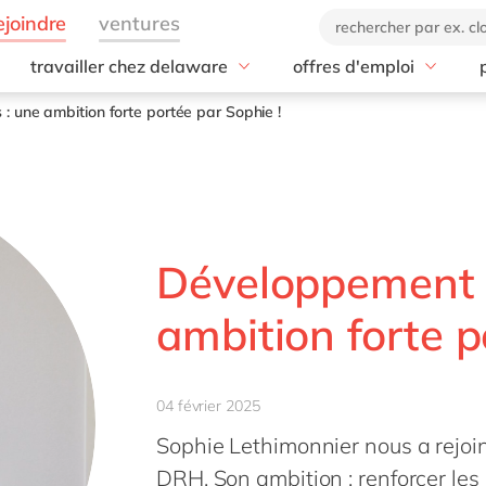
travailler chez delaware
offres d'emploi
Bon à savoir
Nos agences
tise
Toutes les offres
: une ambition forte portée par Sophie !
Nos avantages
Paris
Notre culture
Lyon
Nos valeurs
Nantes
Notre histoire
Lille
Diversité et inclusion
Bordeaux
Développement d
RSE
Aix-en-Provence
ambition forte p
d-life : la websérie
toutes nos agences
04 février 2025
Sophie Lethimonnier nous a rejo
DRH. Son ambition : renforcer les 