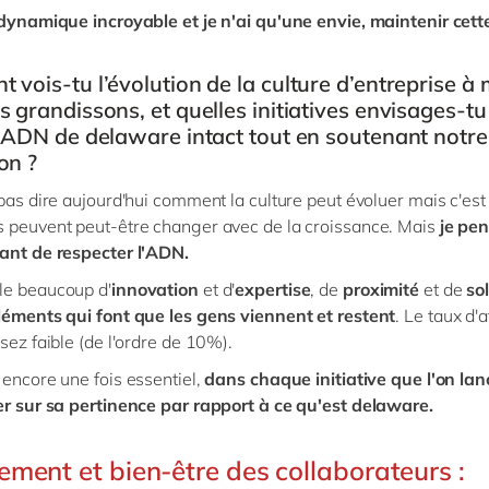
 dynamique incroyable et je n'ai qu'une envie, maintenir cett
vois-tu l’évolution de la culture d’entreprise à
 grandissons, et quelles initiatives envisages-t
l’ADN de delaware intact tout en soutenant notre
on ?
 pas dire aujourd'hui comment la culture peut évoluer mais c'est
 peuvent peut-être changer avec de la croissance. Mais
je pen
tant de respecter l'ADN.
le beaucoup d'
innovation
et d'
expertise
, de
proximité
et de
so
éments qui font que les gens viennent et restent
. Le taux d'a
ssez faible (de l'ordre de 10%).
 encore une fois essentiel,
dans chaque initiative que l'on lan
er sur sa pertinence par rapport à ce qu'est delaware.
ment et bien-être des collaborateurs :