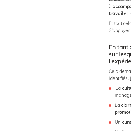
à
accompag
travail
et
Et tout cel
S'appuyer s
En tant 
sur lesq
l’expéri
Cela deman
identifiés,
La
cul
managem
La
clari
promot
Un
curs