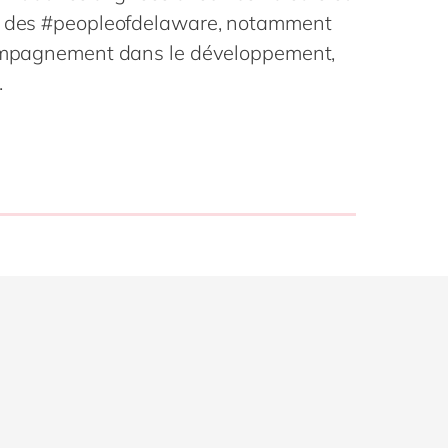
Philippines
en
it des #peopleofdelaware, notamment
Singapore
en
ccompagnement dans le développement,
Switzerland
en
.
UK & Ireland
en
USA & Canada
en