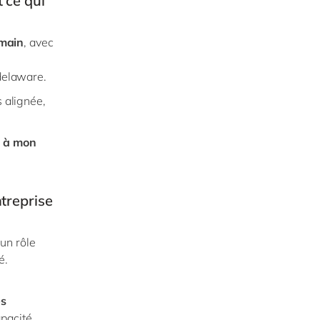
 ce qui
umain
, avec
 delaware.
s alignée,
e à mon
ntreprise
un rôle
é.
es
apacité