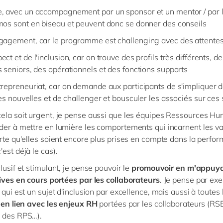
, avec un accompagnement par un sponsor et un mentor / par l
mos sont en biseau et peuvent donc se donner des conseils
gagement, car le programme est challenging avec des attente
ect et de l'inclusion, car on trouve des profils très différents, d
s seniors, des opérationnels et des fonctions supports
trepreneuriat, car on demande aux participants de s'impliquer 
ves nouvelles et de challenger et bousculer les associés sur ces 
ela soit urgent, je pense aussi que les
équipes Ressources Hu
der à mettre en lumière les comportements qui incarnent les va
orte qu'elles soient encore plus prises en compte dans la perfo
est déjà le cas).
lusif et stimulant, je pense pouvoir le
promouvoir en m'appuya
tives en cours portées par les collaborateurs
. Je pense par ex
qui est un sujet d'inclusion par excellence, mais aussi à toutes 
s en lien avec les enjeux RH
portées par les collaborateurs (RS
n des RPS…).