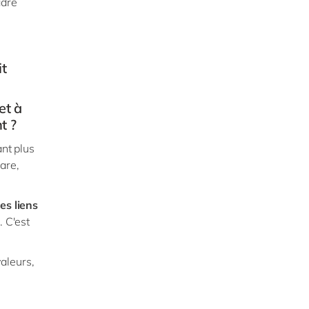
adre
it
et à
t ?
ant plus
are,
es liens
. C'est
aleurs,