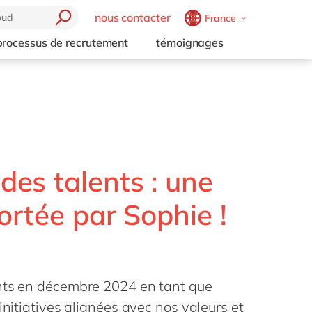
nous contacter
France
Belgium
en
fr
processus de recrutement
témoignages
Brazil
pt
China
zh
en
France
fr
Germany
de
en
Hungary
hu
en
es talents : une
India
en
ortée par Sophie !
Luxembourg
en
Malaysia
en
Morocco
en
fr
ints en décembre 2024 en tant que
Netherlands
nl
en
initiatives alignées avec nos valeurs et