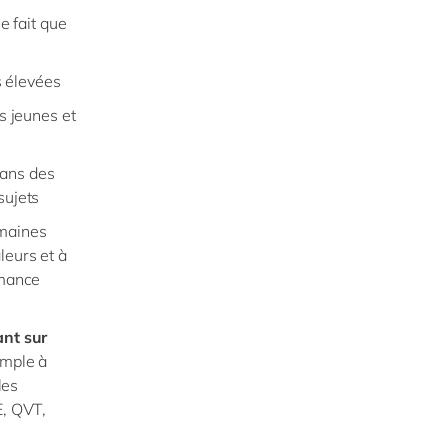
e fait que
s élevées
es jeunes et
dans des
sujets
maines
leurs et à
rmance
nt sur
emple à
les
E, QVT,