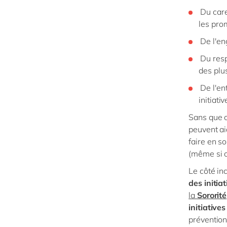
Du care
les pro
De l'en
Du resp
des plu
De l'en
initiati
Sans que c
peuvent ai
faire en s
(même si c'
Le côté inc
des initia
la
Sororité
initiative
préventio