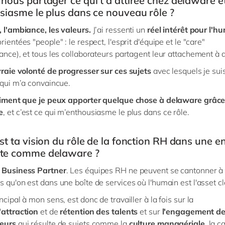
nous partager ce qui t’a attirée chez delaware et
siasme le plus dans ce nouveau rôle ?
, l'ambiance, les valeurs.
J’ai ressenti un
réel intérêt pour l'h
rientées "people" : le respect, l'esprit d'équipe et le "care"
lance), et tous les collaborateurs partagent leur attachement à
raie volonté de progresser sur ces sujets
avec lesquels je sui
e qui m’a convaincue.
iment que je peux apporter quelque chose à delaware grâc
e
, et c’est ce qui m’enthousiasme le plus dans ce rôle.
st ta vision du rôle de la fonction RH dans une e
te comme delaware ?
e Business Partner
. Les équipes RH ne peuvent se cantonner à 
s qu'on est dans une boîte de services où l'humain est l'asset cl
ncipal à mon sens, est donc de travailler à la fois sur la
'attraction
et de
rétention des talents
et sur
l'engagement d
teurs
qui résulte de sujets comme la
culture managériale,
la c