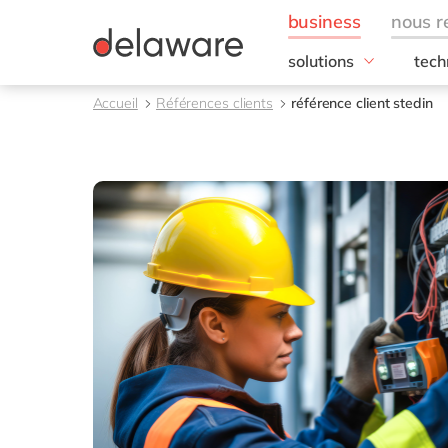
solutions
tech
besoins de l'entrepris
SAP
Accueil
Références clients
référence client stedin
Finance
RISE
IT
SAP
Opérations
SAP
Ressources humaines
SAP 
Ventes & marketing
SAC 
SAP 
toutes nos solutions
SAP
SAP 
SAP
SAP
SAP
SAP 