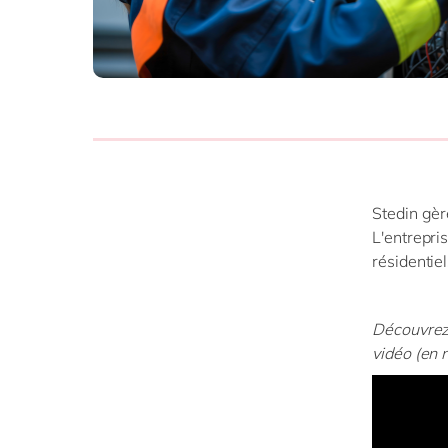
SAP 
SAP 
SAP
SAP
SAP 
tout
Stedin gèr
L'entrepris
résidentiel
Découvrez
vidéo (en 