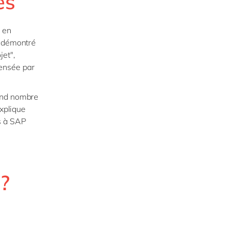
es
 en
a démontré
jet",
ensée par
rand nombre
explique
s à SAP
?