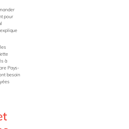
mmander
nt pour
l
 explique
les
ette
és à
ware Pays-
ont besoin
oyées
et