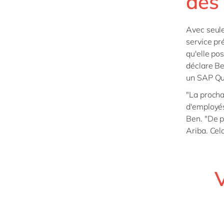
des 
Avec seule
service pr
qu'elle po
déclare B
un SAP Qua
"La procha
d'employés
Ben. "De 
Ariba. Cel