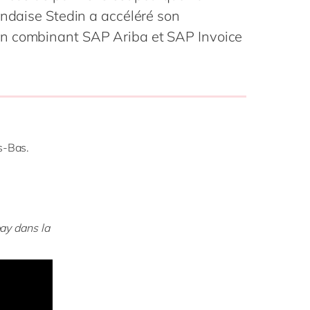
Philippines
en
andaise Stedin a accéléré son
la vie
Singapore
en
n combinant SAP Ariba et SAP Invoice
digitale
ofessionnels
Switzerland
en
blics
 mode
UK & Ireland
en
USA & Canada
en
s-Bas.
ay dans la