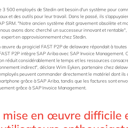
de 3 500 employés de Stedin ont besoin d'un système pour co
ux et des outils pour leur travail. Dans le passé, ils s'appuyaie
AP SRM. "Notre ancien système était gravement obsolète et ma
 nous avons donc cherché un successeur innovant et rentable",
 expert en approvisionnement chez Stedin.
 œuvre du progiciel FAST P2P de delaware répondait à toutes 
 "FAST P2P intègre SAP Ariba avec SAP Invoice Management. C
n réduit considérablement le temps et les ressources consacr
ionnement indirect", déclare Wim Eyken, partenaire chez dela
employés peuvent commander directement le matériel dont ils 
martphone grâce à SAP Ariba, tandis que les factures sont env
uement grâce à SAP Invoice Management.
mise en œuvre difficile 