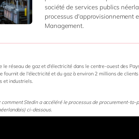
SAP on Azure
société de services publics néerl
IBP
Innovation
RPA
Science de 
processus d'approvisionnement e
MII
Intégration
Transformation 
Services pr
toutes nos solutions
Management.
 S/4HANA
Migration
Services pu
 S/4HANA Cloud
Support & maintenance
Textiles &
Signavio
tous nos services
es nos solutions
e le réseau de gaz et d'électricité dans le centre-ouest des Pay
e fournit de l'électricité et du gaz à environ 2 millions de clients
s et industriels.
 comment Stedin a accéléré le processus de procurement-to-p
néerlandais) ci-dessous.