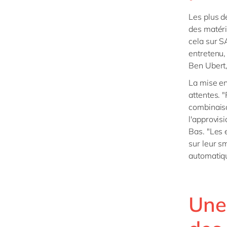
Les plus 
des matéria
cela sur S
entretenu,
Ben Ubert,
La mise en
attentes.
combinaiso
l'approvis
Bas. "Les 
sur leur s
automatiq
Une 