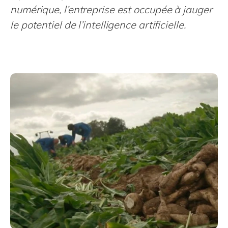
Philippines
en
numérique, l’entreprise est occupée à jauger
Singapore
en
le potentiel de l’intelligence artificielle.
Switzerland
en
UK & Ireland
en
USA & Canada
en