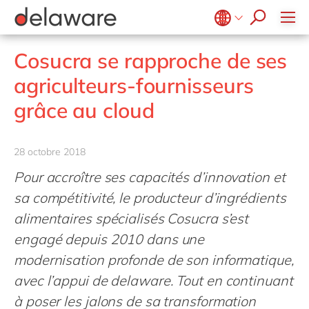
blogs
Onboarding
apply now
Notre culture
Jobs junior
Agroalimentaire
Projets
Microsoft Business Central
E-invoicing with Peppol
events
Apprentissage & développement
RSE
Services d'intérêt public et social
Stages
Opentext
ERP
Belgium
en
fr
Cosucra se rapproche de ses
Diversité & Inclusion
Secteur de la santé
SalesForce
Freelance community
EUDR
Brazil
pt
agriculteurs-fournisseurs
Evènements internes
Life Science
SAP
Réalité étendue (XR)
China
zh
en
Nos bureaux
grâce au cloud
Impression et emballage
SAP CX
Industrie 4.0
France
fr
Private equity
SAP S/4HANA
RAD low-code
Germany
de
en
Services professionnels
28 octobre 2018
SuccessFactors
Transformation connectée des Opérations
Hungary
hu
en
Énergie renouvelable
Pour accroître ses capacités d’innovation et
PPWR compliance
India
en
sa compétitivité, le producteur d’ingrédients
Retail
Automatisation robotisée des processus
Luxembourg
en
alimentaires spécialisés Cosucra s’est
Industrie textile
Développement durable
engagé depuis 2010 dans une
Malaysia
en
Transport
modernisation profonde de son informatique,
Morocco
en
fr
Énergie et Utilités publiques
avec l’appui de delaware. Tout en continuant
Netherlands
nl
en
Wholesale
à poser les jalons de sa transformation