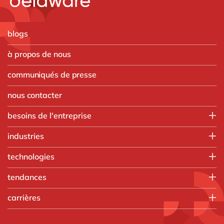
blogs
à propos de nous
communiqués de presse
nous contacter
besoins de l'entreprise
Employee experience
industries
IT
Aerospace & defense
technologies
Operations
Automobile
Finance
HubSpot
tendances
Chimique
Customer experience
Microsoft
Discrete Manufacturing
AI
Vente, marketing & service
carrières
Microsoft Azure
Ingénierie
Boost your SME
Resources Humaines
Microsoft Dynamics 365
Que faisons-nous
Agroalimentaire
Change Management
Opentext