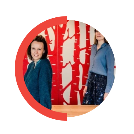
Philippines
en
Singapore
en
Switzerland
en
UK & Ireland
en
USA & Canada
en