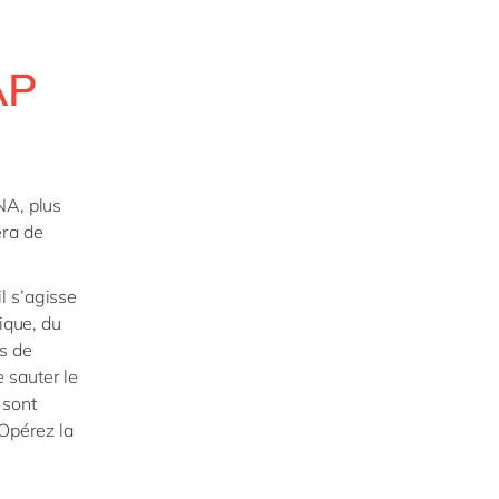
AP
NA, plus
era de
l s’agisse
ique, du
s de
 sauter le
 sont
 Opérez la