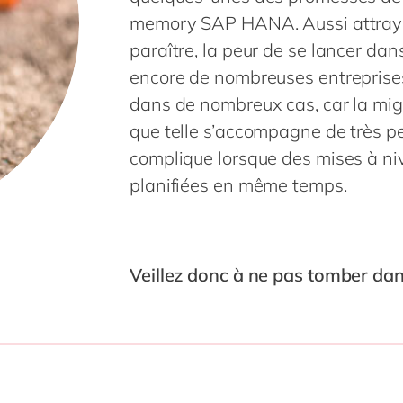
Life Science
SAP CX
memory SAP HANA. Aussi attraya
Impression et emballage
SAP S/4HANA
paraître, la peur de se lancer d
Private equity
SuccessFactors
encore de nombreuses entreprises 
Services professionnels
dans de nombreux cas, car la mig
Énergie renouvelable
que telle s’accompagne de très peu
Retail
complique lorsque des mises à n
Industrie textile
planifiées en même temps.
Transport
Énergie et Utilités publiques
Wholesale
Veillez donc à ne pas tomber dans