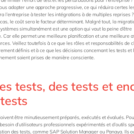
de limiter l’effort de test et les perturbations pour l’entreprise 
ous adopter une approche progressive, ce qui réduira certes les
ra l’entreprise à tester les intégrations à de multiples reprises 
as, le coût sera le facteur déterminant. Malgré tout, la migrati
systèmes simultanément est une option qui vaut la peine d’être
. Car elle permet une meilleure planification et une meilleure a
rces. Veillez toutefois à ce que les rôles et responsabilités de 
rement définis et à ce que les décisions concernant les tests et 
ement soient prises de manière consciente.
es tests, des tests et en
tests
doivent être minutieusement préparés, exécutés et évalués. Pour
besoin d’utilisateurs professionnels expérimentés et d’outils sp
stion des tests, comme SAP Solution Manager ou Panaya. Ils ou