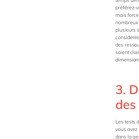
temps afin 
préférez-v
mais force
nombreux c
plusieurs 
considérée
des ressou
soient clai
dimensionn
3. D
des 
Les tests 
vous avez 
dans la ge