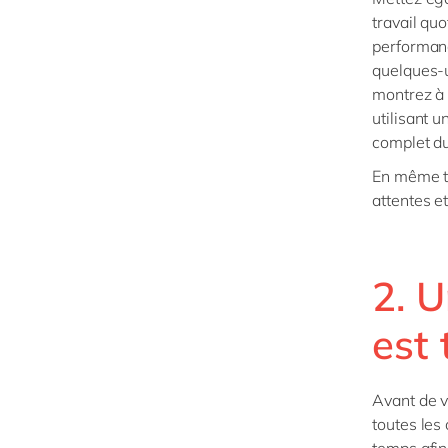
travail qu
performanc
quelques-u
montrez à
utilisant 
complet du
En même t
attentes et
2. 
est
Avant de 
toutes les