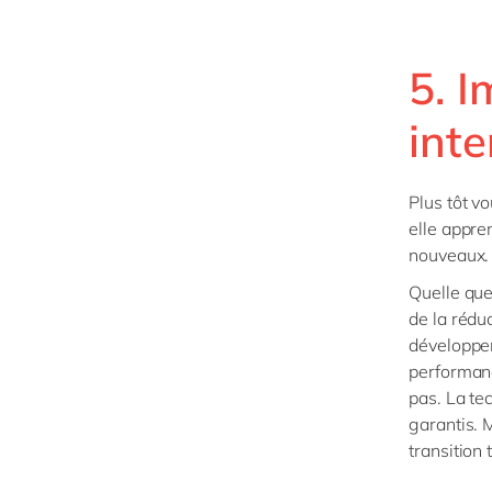
5. 
inte
Plus tôt v
elle appren
nouveaux.
Quelle que
de la rédu
développem
performanc
pas. La tec
garantis. 
transition