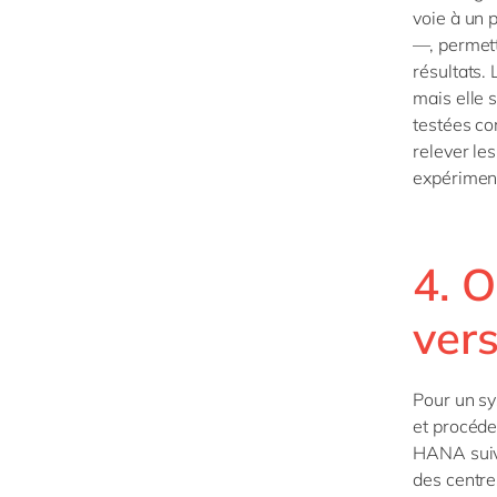
voie à un p
—, permett
résultats.
mais elle 
testées co
relever les
expérimen
4. O
ver
Pour un sy
et procéde
HANA suivan
des centre