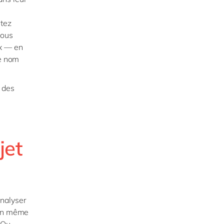
ntez
vous
x — en
le nom
 des
jet
nalyser
 en même