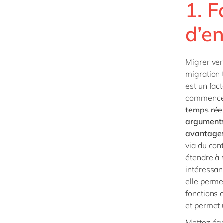
1. F
d’en
Migrer ve
migration 
est un fact
commencer 
temps réel
arguments 
avantage
via du con
étendre à 
intéressant
elle perme
fonctions d
et permet 
Mettez éga