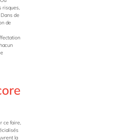
? Ou
 risques,
? Dans de
on de
ffectation
chacun
le
core
 ce faire,
écialisés
vrent la