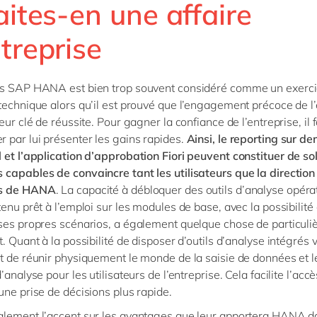
aites-en une affaire
treprise
rs SAP HANA est bien trop souvent considéré comme un exerci
technique alors qu’il est prouvé que l’engagement précoce de l’
eur clé de réussite. Pour gagner la confiance de l’entreprise, il 
par lui présenter les gains rapides.
Ainsi, le reporting sur 
 et l’application d’approbation Fiori peuvent constituer de so
capables de convaincre tant les utilisateurs que la direction
s de HANA
. La capacité à débloquer des outils d’analyse opéra
tenu prêt à l’emploi sur les modules de base, avec la possibilité 
ses propres scénarios, a également quelque chose de particul
. Quant à la possibilité de disposer d’outils d’analyse intégrés vi
t de réunir physiquement le monde de la saisie de données et l
’analyse pour les utilisateurs de l’entreprise. Cela facilite l’acc
une prise de décisions plus rapide.
lement l’accent sur les avantages que leur apportera HANA d