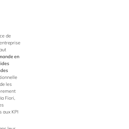
ce de
entreprise
faut
demande en
lides
 des
tionnelle
de les
ièrement
a Fiori,
es
ès aux KPI
ans leur