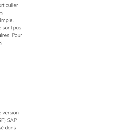
rticulier
es
imple,
e sont pas
ires. Pour
es
e version
DSP) SAP
isé dans