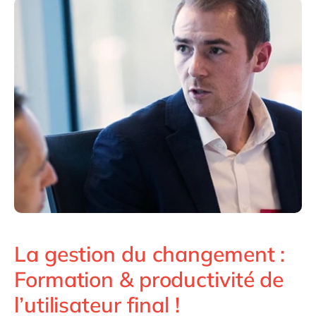
Philippines
en
Singapore
en
Switzerland
en
UK & Ireland
en
USA & Canada
en
La gestion du changement :
Formation & productivité de
l’utilisateur final !