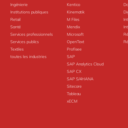
Ingénierie
Kentico
Da
Institutions publiques
Kinematik
Di
Retail
M Files
In
Santé
Mendix
In
Services professionnels
Microsoft
Ré
Services publics
OpenText
Ré
Textiles
Profisee
toutes les industries
SAP
SAP Analytics Cloud
SAP CX
SAP S/4HANA
Sitecore
Tableau
xECM