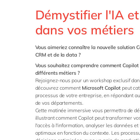
SAP 
Démystifier l'IA et
SAP 
dans vos métiers
SAP
SAP
SAP 
Vous aimeriez connaître la nouvelle solution
C
CRM et de la data ?
tout
Vous souhaitez comprendre comment
Copilot
différents métiers ?
Rejoignez-nous pour un workshop
exclusif dan
découvrez comment
Microsoft
Copilot
peut cat
processus de votre entreprise, en répondant a
de vos départements.
Cette matinée immersive vous permettra de déc
illustrant comment
Copilot
peut transformer vos
l'accès à l'information, analyser les données et
optimaux en fonction du contexte. Les processus