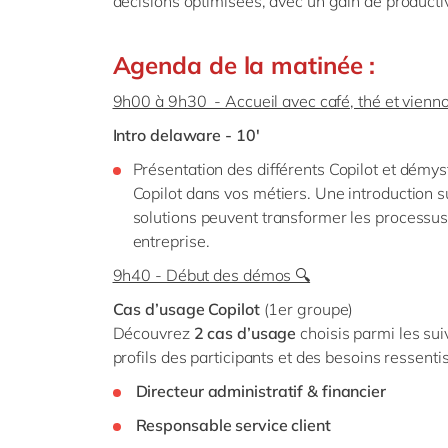
décisions
optimisé
e
s, avec un gain de productiv
Agenda de la matinée :
9h00 à 9h30 - Accueil avec café, thé et vienn
Intro delaware - 10'
Présentation des différents Copilot et démysti
Copilot dans vos métiers. Une introduction s
solutions peuvent transformer les processus
entreprise.
9h40 - Début des démos 🔍
Cas d’usage Copilot
(1er groupe)
Découvrez
2 cas d’usage
choisis parmi les sui
profils des participants et des besoins ressentis 
Directeur administratif & financier
Responsable service client