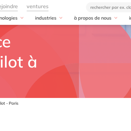
nologies
industries
à propos de nous
i
e
services
Industries
Microsoft
tendances
Notre entreprise
Aérospatia
ce
 with SAP
Architecture
Microsoft
20 ans de delaware
Applications int
Agroalimen
r
toutes les industries
 Cloud ALM
Archivage
Microsoft Azure
DEL20
Big data
Automobil
a
 ERP
Business assistance
Microsoft BizTalk Logic
Notre marque
Computer visio
Chimie
ilot à
Apps
Analytics Cloud
Conversion
Code éthique
ERP nouvelle g
Commerce 
Microsoft Cloud for
Planning
Cybersécurité
Responsabilité Sociétale d
IA
Énergie
Sustainability
Entreprises
Ariba
Dématérialisation
IA générative (
Fabrication
Microsoft Copilot
 BTP
Digital
IoT
Impression
Microsoft Dynamics 365
Concur
Formation
IT for Green
Ingénierie
Microsoft Fabric
ot - Paris
 CX
Gestion de l'information
Marketing auto
Institution
Microsoft Office 365
 DRC
Gestion des données
Move to Cloud
Mills
Microsoft Power BI
 EPM
Gestion du changement
Réalité augmen
Retail
Microsoft Power Platform
Fiori
Infrastructure
Réalité virtuelle
Santé