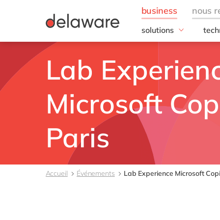
solutions
tech
besoins de l'entrepris
SAP
Lab Experien
Finance
RISE
IT
SAP
Opérations
SAP
Microsoft Cop
Ressources humaines
SAP 
Ventes & marketing
SAC 
Paris
SAP 
toutes nos solutions
SAP
SAP 
Accueil
Événements
Lab Experience Microsoft Copil
SAP
SAP
SAP
SAP 