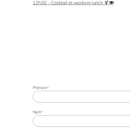
12h30 - Cocktail et working lunch 🍹🍽️
Prénom
*
Nom
*