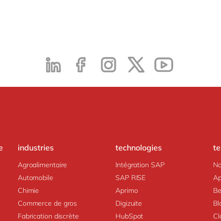
e
industries
technologies
t
Agroalimentaire
Intégration SAP
No
Automobile
SAP RISE
Ap
Chimie
Aprimo
Be
Commerce de gros
Digizuite
Bl
Fabrication discrète
HubSpot
Cl