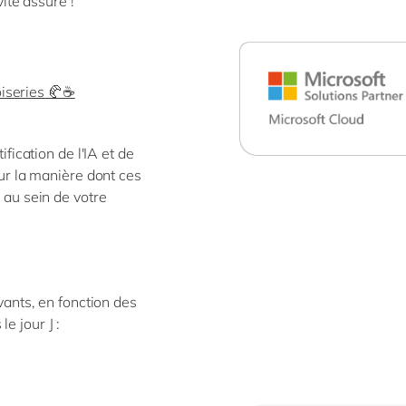
ité assuré !
oiseries 🥐☕
fication de l'IA et de
ur la manière dont ces
 au sein de votre
vants, en fonction des
le jour J :