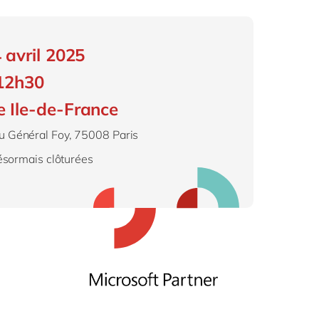
Philippines
en
la vie
Singapore
en
digitale
ofessionnels
4 avril 2025
Switzerland
en
blics
 12h30
 mode
UK & Ireland
en
 Ile-de-France
USA & Canada
en
 Général Foy, 75008 Paris
désormais clôturées