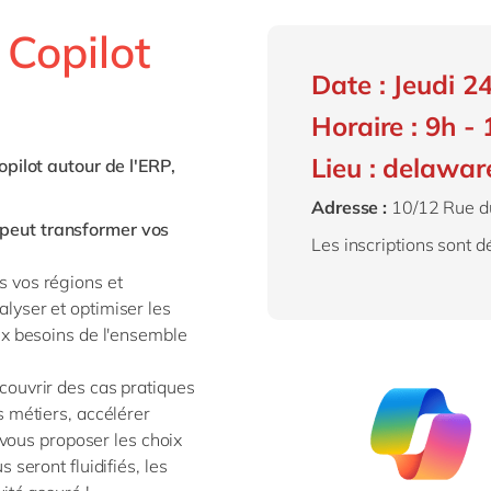
SAP on Azure
IBP
Innovation
RPA
Science de 
 Copilot
MII
Intégration
Transformation 
Services pr
toutes nos solutions
Date : Jeudi 2
 S/4HANA
Migration
Services pu
Horaire : 9h -
 S/4HANA Cloud
Support & maintenance
Textiles &
Signavio
Lieu :
delaware
opilot
autour de l'ERP,
tous nos services
Adresse :
10/12 Rue du
es nos solutions
peut transformer vos
Les inscriptions sont 
s
vos régions et
alyser et optimiser les
ux besoins de l'ensemble
ouvrir des cas pratiques
 métiers, accélérer
 vous proposer les choix
 seront fluidifiés,
les