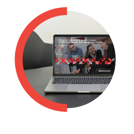
Philippines
en
Singapore
en
Switzerland
en
UK & Ireland
en
USA & Canada
en