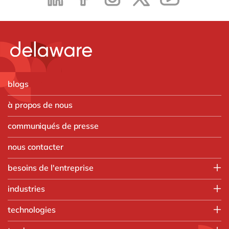
blogs
à propos de nous
communiqués de presse
nous contacter
besoins de l'entreprise
Employee experience
industries
IT
Aerospace & defense
technologies
Operations
Automobile
Finance
HubSpot