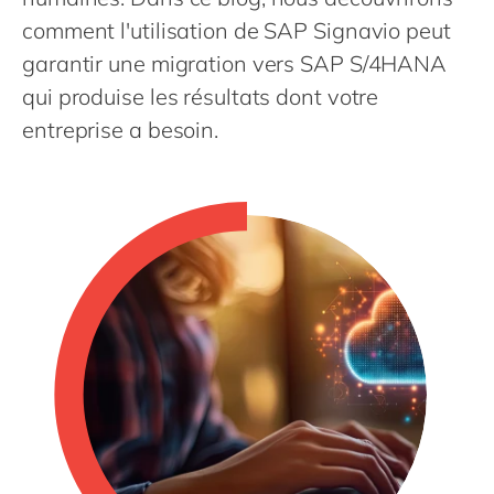
Philippines
en
comment l'utilisation de SAP Signavio peut
Singapore
en
garantir une migration vers SAP S/4HANA
Switzerland
en
qui produise les résultats dont votre
UK & Ireland
entreprise a besoin.
en
USA & Canada
en