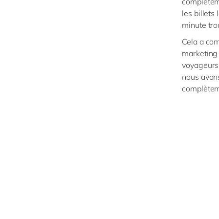
complèteme
les billet
minute tro
Cela a com
marketing 
voyageurs 
nous avon
complèteme