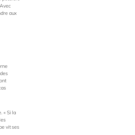
 Avec
ndre aux
erne
 des
ont
cas
 « Si la
les
e vit ses