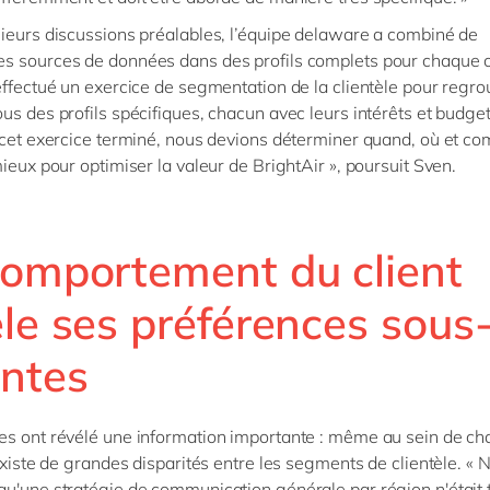
ieurs discussions préalables, l’équipe delaware a combiné de
 sources de données dans des profils complets pour chaque cli
effectué un exercice de segmentation de la clientèle pour regro
us des profils spécifiques, chacun avec leurs intérêts et budge
 cet exercice terminé, nous devions déterminer quand, où et c
mieux pour optimiser la valeur de BrightAir », poursuit Sven.
comportement du client
le ses préférences sous
entes
s ont révélé une information importante : même au sein de c
 existe de grandes disparités entre les segments de clientèle. «
u'une stratégie de communication générale par région n'était 