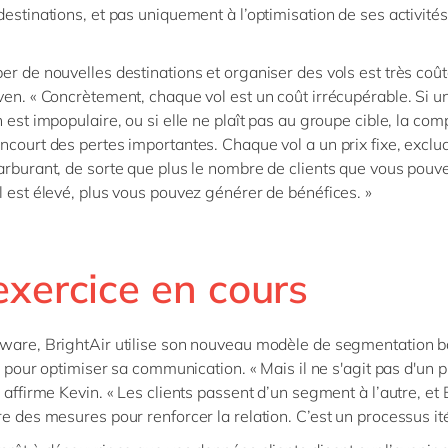
destinations, et pas uniquement à l’optimisation de ses activités
.
er de nouvelles destinations et organiser des vols est très coût
ven. « Concrètement, chaque vol est un coût irrécupérable. Si u
n est impopulaire, ou si elle ne plaît pas au groupe cible, la co
ncourt des pertes importantes. Chaque vol a un prix fixe, exclua
arburant, de sorte que plus le nombre de clients que vous pouve
l est élevé, plus vous pouvez générer de bénéfices. »
exercice en cours
ware, BrightAir utilise son nouveau modèle de segmentation b
on pour optimiser sa communication. « Mais il ne s'agit pas d'un p
 affirme Kevin. « Les clients passent d’un segment à l’autre, et 
e des mesures pour renforcer la relation. C’est un processus itér