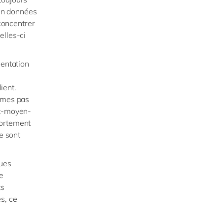
 en données
 concentrer
elles-ci
mentation
ient.
ommes pas
ut-moyen-
portement
e sont
ques
e
ts
s, ce