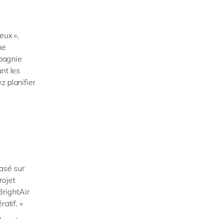
eux »,
ne
mpagnie
nt les
z planifier
asé sur
rojet
BrightAir
atif. »