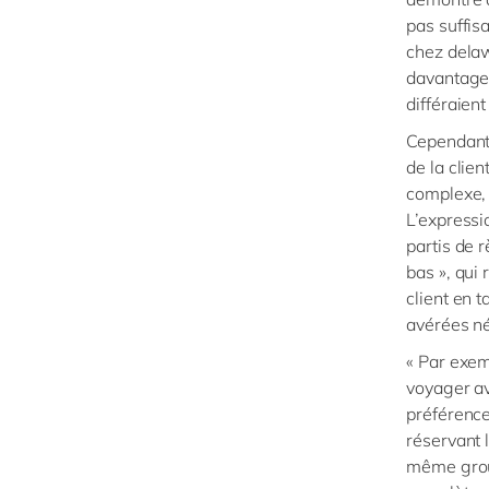
pas suffis
chez delaw
davantage 
différaien
Cependant,
de la clien
complexe,
L’expressi
partis de 
bas », qui
client en 
avérées né
« Par exem
voyager av
préférence
réservant 
même group