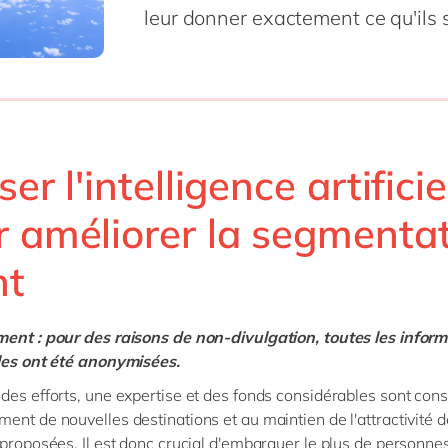
SAP on Azure
leur donner exactement ce qu'ils 
IBP
Innovation
RPA
Science de 
MII
Intégration
Transformation 
Services pr
toutes nos solutions
 S/4HANA
Migration
Services pu
 S/4HANA Cloud
Support & maintenance
Textiles &
Signavio
tous nos services
iser l'intelligence artificie
es nos solutions
r améliorer la segmenta
nt
ent : pour des raisons de non-divulgation, toutes les infor
bles ont été anonymisées.
des efforts, une expertise et des fonds considérables sont con
ent de nouvelles destinations et au maintien de l'attractivité d
 proposées. Il est donc crucial d'embarquer le plus de personne