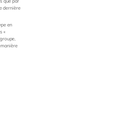
és que par
de dernière
ype en
s «
 groupe,
 manière