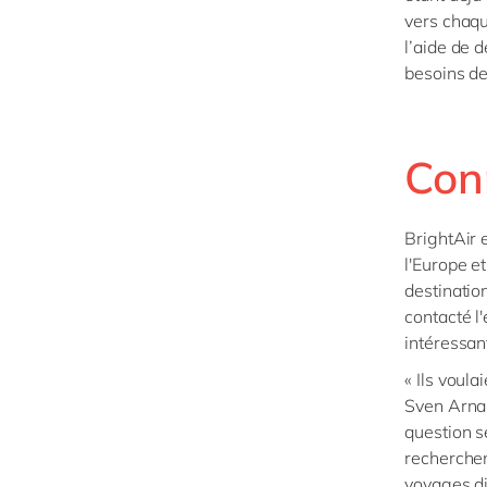
vers chaqu
l’aide de 
besoins de
Conn
BrightAir e
l'Europe e
destinatio
contacté l
intéressan
« Ils voula
Sven Arnau
question s
recherchen
voyages di