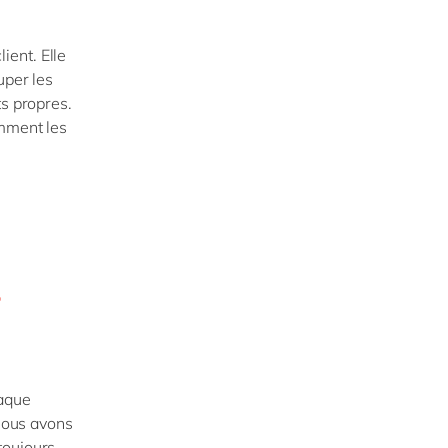
ent. Elle
uper les
ts propres.
omment les
-
haque
 Nous avons
toujours