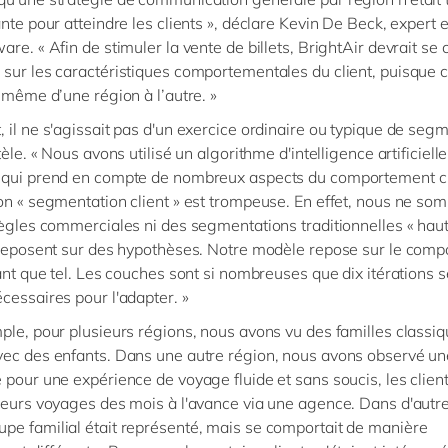
ante pour atteindre les clients », déclare Kevin De Beck, expert
are. « Afin de stimuler la vente de billets, BrightAir devrait se
sur les caractéristiques comportementales du client, puisque c
t même d’une région à l’autre. »
 il ne s'agissait pas d'un exercice ordinaire ou typique de seg
tèle. « Nous avons utilisé un algorithme d'intelligence artificielle
 qui prend en compte de nombreux aspects du comportement cl
on « segmentation client » est trompeuse. En effet, nous ne s
règles commerciales ni des segmentations traditionnelles « ha
 reposent sur des hypothèses. Notre modèle repose sur le com
tant que tel. Les couches sont si nombreuses que dix itérations s
cessaires pour l'adapter. »
ple, pour plusieurs régions, nous avons vu des familles classi
ec des enfants. Dans une autre région, nous avons observé un
 pour une expérience de voyage fluide et sans soucis, les clien
leurs voyages des mois à l'avance via une agence. Dans d'autre
e familial était représenté, mais se comportait de manière