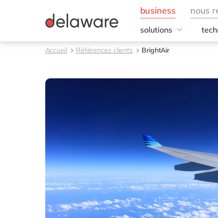
solutions
tech
besoins de l'entrepris
SAP
Accueil
Références clients
BrightAir
Finance
RISE
IT
SAP
Opérations
SAP
Ressources humaines
SAP 
Ventes & marketing
SAC 
SAP 
toutes nos solutions
SAP
SAP 
SAP
SAP
SAP
SAP 