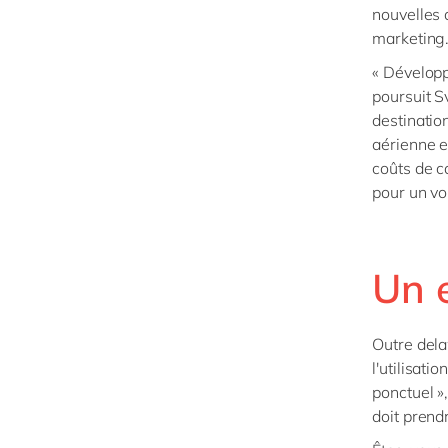
nouvelles 
marketing
« Développ
poursuit S
destinatio
aérienne e
coûts de c
pour un vo
Un 
Outre dela
l'utilisati
ponctuel »,
doit prendr