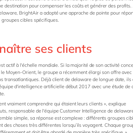
e destination pour compenser les coûts et générer des profits.
delaware, BrightAir a adopté une approche de pointe pour répo
 groupes cibles spécifiques.
aître ses clients
st actif à l'échelle mondiale. Si la majorité de son activité conc
t le Moyen-Orient, le groupe a récemment élargi son offre avec
ns transatlantiques. Déjà client de delaware de longue date, ils 
'équipe d'intelligence artificielle début 2017 avec une étude de 
te.
ient vraiment comprendre qui étaient leurs clients », explique
ts, responsable de l'équipe Customer Intelligence de delaware.
emble simple, sa réponse est complexe : différents groupes cib
t des choses très différentes lorsqu’ils voyagent. Chaque group
fféremment et doit être abordé de manière très spécifique. »