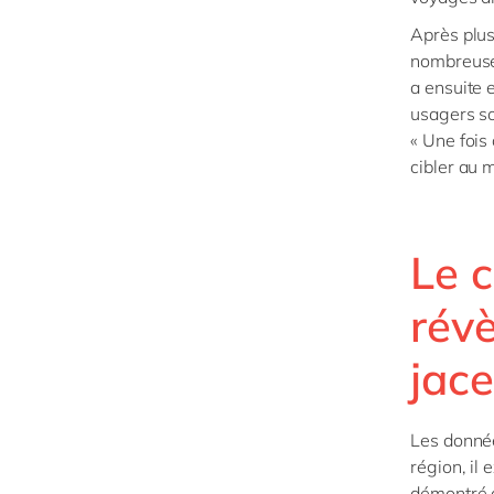
Après plus
nombreuses
a ensuite 
usagers so
« Une fois
cibler au 
Le 
révè
jac
Les donnée
région, il
démontré q