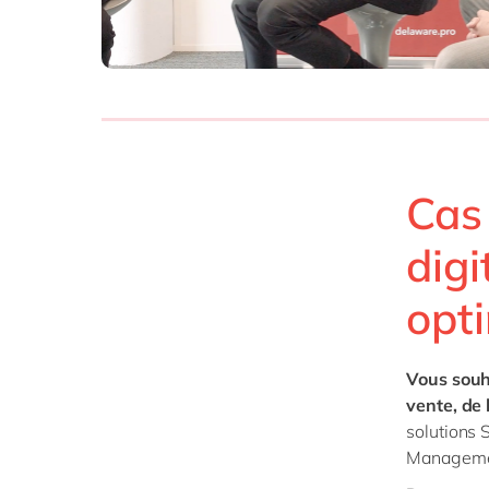
SAP 
SAP 
SAP
SAP
SAP 
Cas 
tout
digi
opti
Vous souha
vente, de 
solutions 
Management