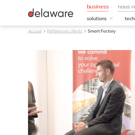
solutions
tech
besoins de l'entrepris
SAP
Accueil
Références clients
Smart Factory
Finance
RISE
IT
SAP
Opérations
SAP
Ressources humaines
SAP 
Ventes & marketing
SAC 
SAP 
toutes nos solutions
SAP
SAP 
SAP
SAP
SAP
SAP 