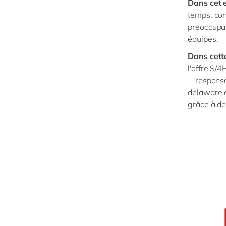
Dans cet 
temps, con
préoccupat
équipes.
Dans cett
l'offre S/
- responsa
delaware a
grâce à des