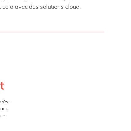
Philippines
en
t cela avec des solutions cloud,
la vie
Singapore
en
digitale
ofessionnels
Switzerland
en
blics
 mode
UK & Ireland
en
USA & Canada
en
t
près-
 aux
ice