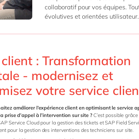
SAP on Azure
collaboratif pour vos équipes. Tou
IBP
Innovation
RPA
Science de 
évolutives et orientées utilisateur.
MII
Intégration
Transformation 
Services pr
toutes nos solutions
 S/4HANA
Migration
Services pu
 S/4HANA Cloud
Support & maintenance
Textiles &
Signavio
tous nos services
client : Transformation
es nos solutions
tale - modernisez et
misez votre service clien
itez améliorer l’expérience client en optimisant le service a
la prise d’appel à l’intervention sur site ?
C’est possible grâce
SAP Service Cloud pour la gestion des tickets et SAP Field Serv
 pour la gestion des interventions des techniciens sur site.