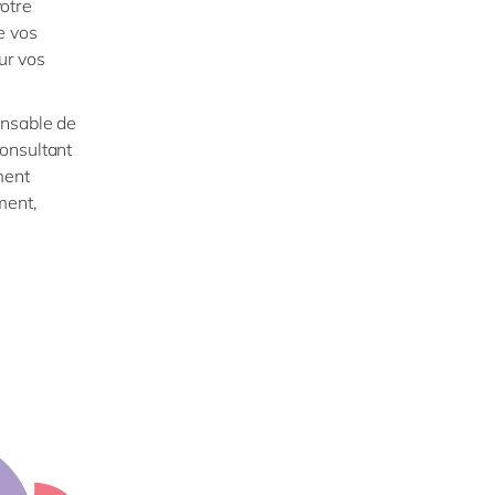
otre
e vos
ur vos
onsable de
onsultant
ment
ment,