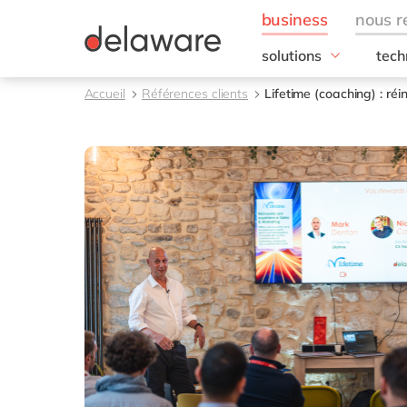
solutions
tech
besoins de l'entrepris
SAP
Accueil
Références clients
Lifetime (coaching) : ré
Finance
RISE
IT
SAP
Opérations
SAP
Ressources humaines
SAP 
Ventes & marketing
SAC 
SAP 
toutes nos solutions
SAP
SAP 
SAP
SAP
SAP
SAP 