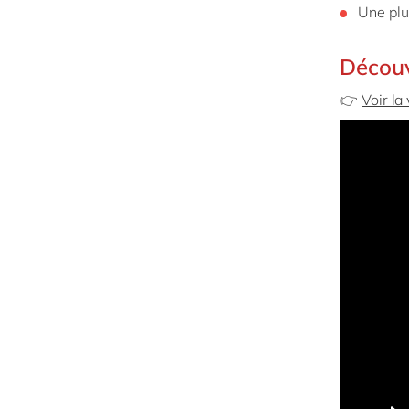
Une plu
Découv
👉
Voir la