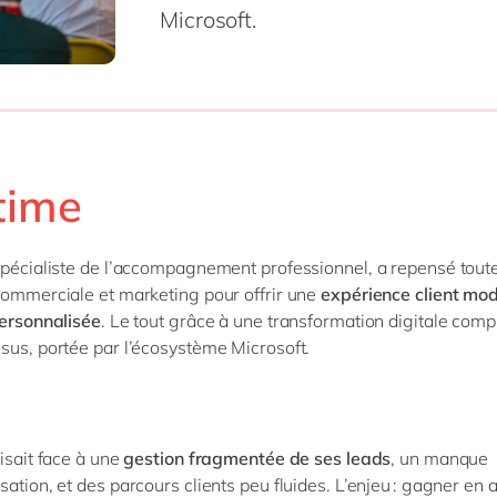
SAP on Azure
Microsoft.
IBP
Innovation
RPA
Science de 
MII
Intégration
Transformation 
Services pr
toutes nos solutions
 S/4HANA
Migration
Services pu
 S/4HANA Cloud
Support & maintenance
Textiles &
Signavio
tous nos services
etime
es nos solutions
spécialiste de l’accompagnement professionnel, a repensé tout
commerciale et marketing pour offrir une
expérience client mod
personnalisée
. Le tout grâce à une transformation digitale comp
sus, portée par l’écosystème Microsoft.
aisait face à une
gestion fragmentée de ses leads
, un manque
ation, et des parcours clients peu fluides. L’enjeu : gagner en a