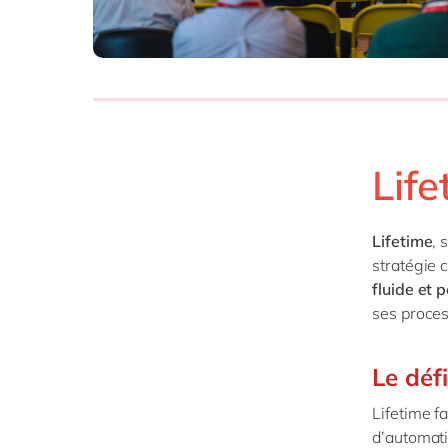
SAP 
SAP 
SAP
SAP
SAP 
Lif
tout
Lifetime
, 
stratégie 
fluide et 
ses proces
Le défi
Lifetime f
d’automatis