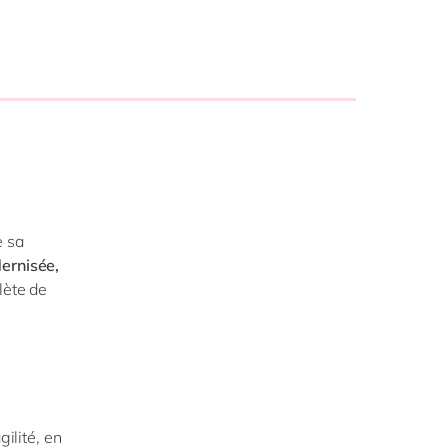
Philippines
en
la vie
Singapore
en
digitale
ofessionnels
Switzerland
en
blics
 mode
UK & Ireland
en
USA & Canada
en
e sa
ernisée,
lète de
gilité, en