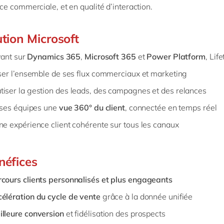
e commerciale, et en qualité d’interaction.
ution Microsoft
yant sur
Dynamics 365
,
Microsoft 365
et
Power Platform
, Lif
iser l’ensemble de ses flux commerciaux et marketing
iser la gestion des leads, des campagnes et des relances
à ses équipes une
vue 360° du client
, connectée en temps réel
ne expérience client cohérente sur tous les canaux
néfices
cours clients personnalisés et plus engageants
célération du cycle de vente
grâce à la donnée unifiée
illeure conversion
et fidélisation des prospects