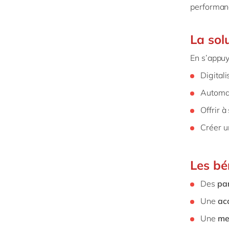
performanc
La sol
En s’appu
Digital
Automat
Offrir 
Créer u
Les bé
Des
par
Une
ac
Une
me