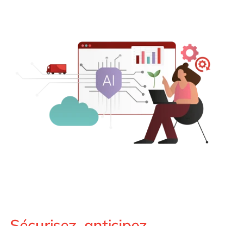
Philippines
en
Singapore
en
Switzerland
en
UK & Ireland
en
USA & Canada
en
Sécurisez, anticipez,