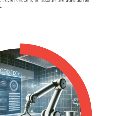
 travers ces défis, en assurant une
transition en
.