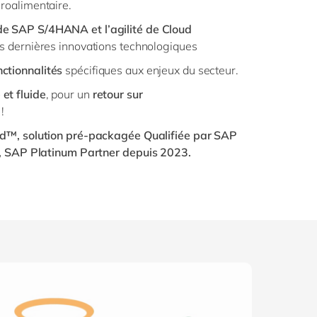
groalimentaire.
de SAP S/4HANA et l’agilité de Cloud
des dernières innovations technologiques
nctionnalités
spécifiques aux enjeux du secteur.
 et fluide
, pour un
retour sur
!
od
™
, solution pré-packagée Qualifiée par SAP
e, SAP Platinum Partner dep
uis 2023.