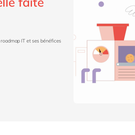
lle faite
re roadmap IT et ses bénéfices