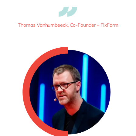
Thomas Vanhumbeeck, Co-Founder – FixForm