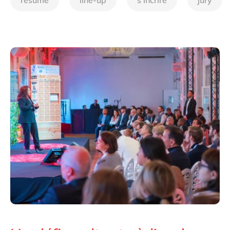
résumé
line-up
s'incrire
jury
Philippines
Singapore
Switzerland
UK & Ireland
USA & Canada