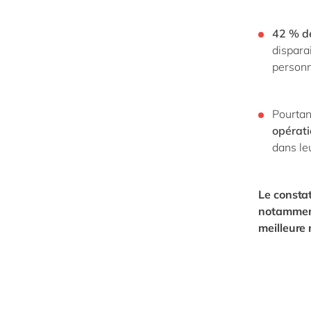
42 % d
dispara
personn
Pourtan
opérati
dans le
Le consta
notamment 
meilleure