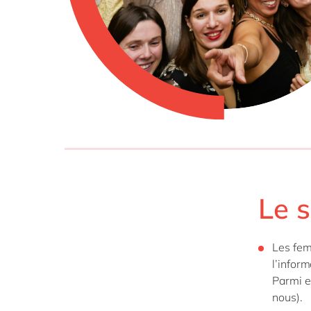
Le s
Les fe
l’infor
Parmi e
nous).