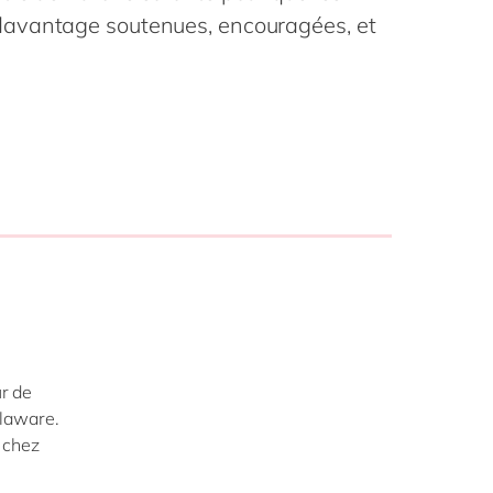
Philippines
en
avantage soutenues, encouragées, et
Singapore
en
Switzerland
en
UK & Ireland
en
USA & Canada
en
ur de
elaware.
 chez