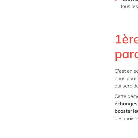
tous le
1èr
paro
C'est en é
nous pourr
qui sera d
Cette dém
échanges 
booster le
des mois e