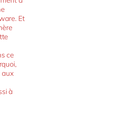
ne
ware. Et
mère
tte
ns ce
rquoi,
 aux
si à