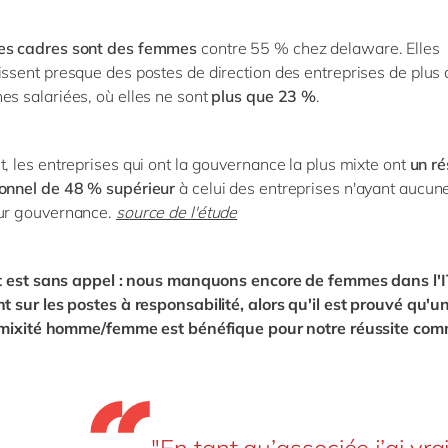
es cadres sont des femmes
contre 55 % chez delaware. Elles
issent presque des postes de direction des entreprises de plus
es salariées, où elles ne sont
plus que 23 %
.
t, les entreprises qui ont la gouvernance la plus mixte ont
un ré
onnel de 48 % supérieur
à celui des entreprises n'ayant aucu
ur gouvernance.
source de l'étude
t est sans appel : nous manquons encore de femmes dans l'I
sur les postes à responsabilité, alors qu'il est prouvé qu'u
 mixité homme/femme est bénéfique pour notre réussite co
"En tant qu’associée j’ai vr