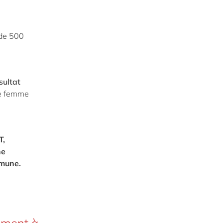
 de 500
sultat
ne femme
T,
ne
mmune.
aiment à