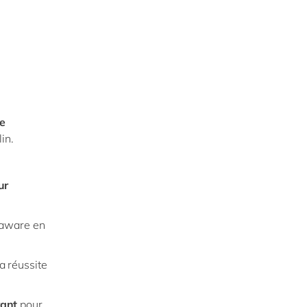
de
in.
ur
laware en
a réussite
rant
pour