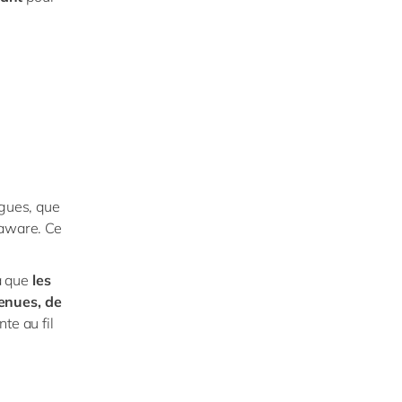
ègues, que
laware. Ce
à que
les
enues, de
te au fil