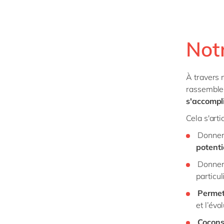
Not
À travers 
rassemble
s'accompli
Cela s'arti
Donner 
potenti
Donner 
particul
Permet
et l’év
Cocons