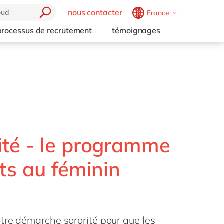
nous contacter
France
Belgium
en
fr
processus de recrutement
témoignages
Brazil
pt
China
zh
en
France
fr
Germany
de
en
Hungary
hu
en
India
en
té - le programme
Luxembourg
en
ts au féminin
Malaysia
en
Morocco
en
fr
Netherlands
nl
en
tre démarche sororité pour que les