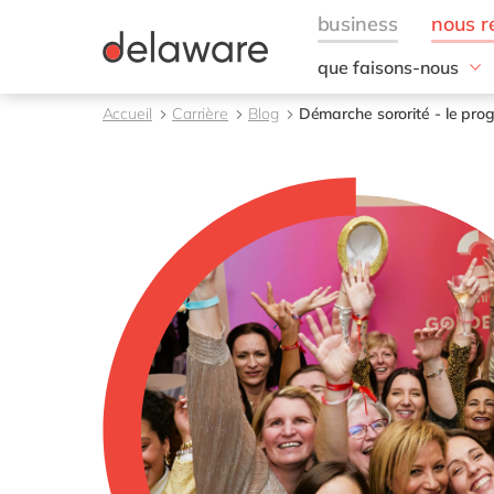
que faisons-nous
Nos domaines d'exper
Accueil
Carrière
Blog
Démarche sororité - le pro
Conseil
Technologies
Projets