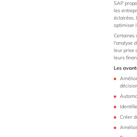
SAP propos
les entrep
éclairées. 
optimiser l
Certaines 
l'analyse 
leur prise
leurs fina
Les avant
Amélior
décisio
Automati
Identifi
Créer d
Améliore