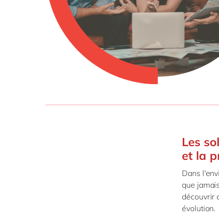
SAP 
SAP 
SAP
SAP
SAP 
tout
Les so
et la 
Dans l'env
que jamais
découvrir 
évolution.