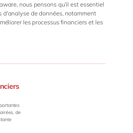
Philippines
en
aware, nous pensons qu’il est essentiel
la vie
Singapore
en
ls d'analyse de données, notamment
digitale
ofessionnels
méliorer les processus financiers et les
Switzerland
en
blics
 mode
UK & Ireland
en
USA & Canada
en
nciers
portantes
airées, de
stante