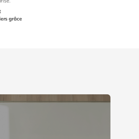
prise.
t
ers grâce