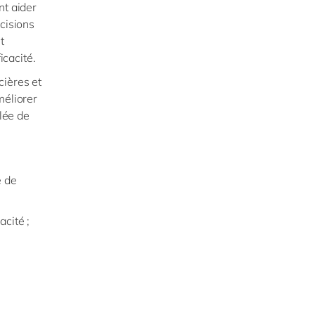
nt aider
cisions
t
ficacité.
cières et
méliorer
llée de
e de
acité ;