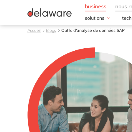
solutions
tech
besoins de l'entrepris
SAP
Accueil
Blogs
Outils d'analyse de données SAP
Finance
RISE
IT
SAP
Opérations
SAP
Ressources humaines
SAP 
Ventes & marketing
SAC 
SAP 
toutes nos solutions
SAP
SAP 
SAP
SAP
SAP
SAP 