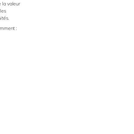
 la valeur
les
ités.
amment :