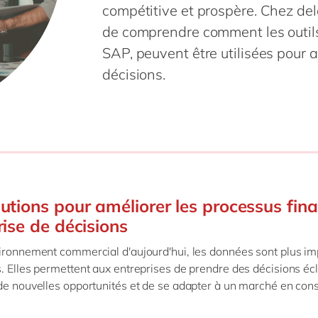
SAP on Azure
compétitive et prospère. Chez del
IBP
Innovation
RPA
Science de 
de comprendre comment les outi
MII
Intégration
Transformation 
Services pr
toutes nos solutions
SAP, peuvent être utilisées pour a
 S/4HANA
Migration
Services pu
décisions.
 S/4HANA Cloud
Support & maintenance
Textiles &
Signavio
tous nos services
es nos solutions
lutions pour améliorer les processus fina
prise de décisions
ironnement commercial d'aujourd'hui, les données sont plus im
. Elles permettent aux entreprises de prendre des décisions écl
de nouvelles opportunités et de se adapter à un marché en con