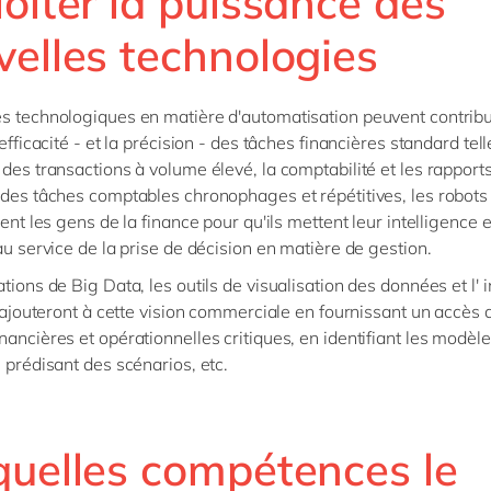
oiter la puissance des
velles technologies
s technologiques en matière d'automatisation peuvent contrib
'efficacité - et la précision - des tâches financières standard tel
 des transactions à volume élevé, la comptabilité et les rapports
 des tâches comptables chronophages et répétitives, les robots 
rent les gens de la finance pour qu'ils mettent leur intelligence e
 au service de la prise de décision en matière de gestion.
tions de Big Data, les outils de visualisation des données et l' 
le ajouteront à cette vision commerciale en fournissant un accès 
nancières et opérationnelles critiques, en identifiant les modèl
n prédisant des scénarios, etc.
quelles compétences le