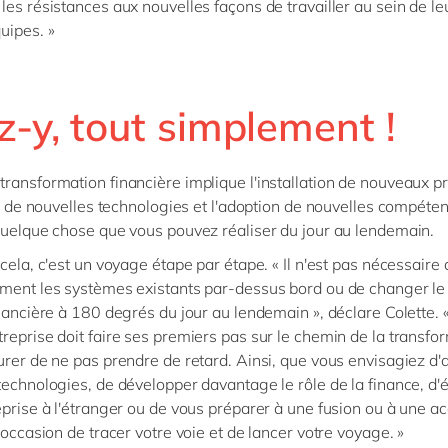
les résistances aux nouvelles façons de travailler au sein de le
uipes. »
z-y, tout simplement !
ransformation financière implique l'installation de nouveaux p
ion de nouvelles technologies et l'adoption de nouvelles compéte
quelque chose que vous pouvez réaliser du jour au lendemain.
cela, c'est un voyage étape par étape. « Il n'est pas nécessaire 
ment les systèmes existants par-dessus bord ou de changer le
inancière à 180 degrés du jour au lendemain », déclare Colette. 
reprise doit faire ses premiers pas sur le chemin de la transfo
urer de ne pas prendre de retard. Ainsi, que vous envisagiez d'
technologies, de développer davantage le rôle de la finance, d'
eprise à l'étranger ou de vous préparer à une fusion ou à une ac
'occasion de tracer votre voie et de lancer votre voyage. »