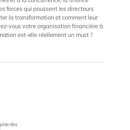
Philippines
en
la vie
s forces qui poussent les directeurs
Singapore
en
digitale
ofessionnels
pter la transformation et comment leur
Switzerland
en
blics
z-vous votre organisation financière à
 mode
UK & Ireland
en
mation est-elle réellement un must ?
USA & Canada
en
apide des