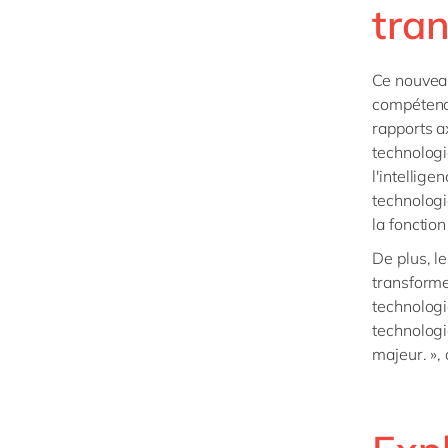
tra
Ce nouveau
compétence
rapports a
technologi
l'intellige
technologi
la fonctio
De plus, l
transforme
technologie
technologi
majeur. », 