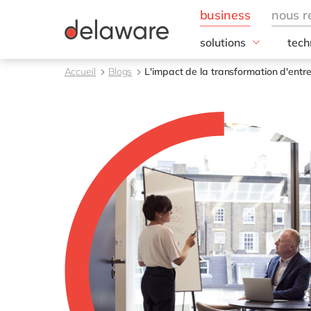
solutions
tech
besoins de l'entrepris
SAP
Accueil
Blogs
L'impact de la transformation d'entre
Finance
RISE
IT
SAP
Opérations
SAP
Ressources humaines
SAP 
Ventes & marketing
SAC 
SAP 
toutes nos solutions
SAP
SAP 
SAP
SAP
SAP
SAP 