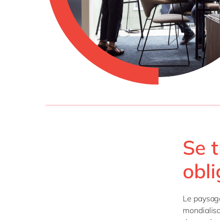
SAP 
SAP 
SAP
SAP
SAP 
tout
Se 
obli
Le paysage
mondialisa