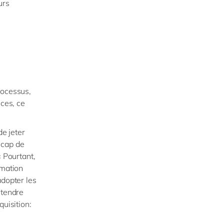
urs
rocessus,
nces, ce
de jeter
 cap de
« Pourtant,
rmation
adopter les
étendre
quisition: