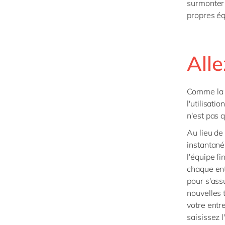
surmonter 
propres éq
Alle
Comme la t
l'utilisat
n'est pas 
Au lieu de 
instantané
l'équipe f
chaque ent
pour s'ass
nouvelles 
votre entr
saisissez l