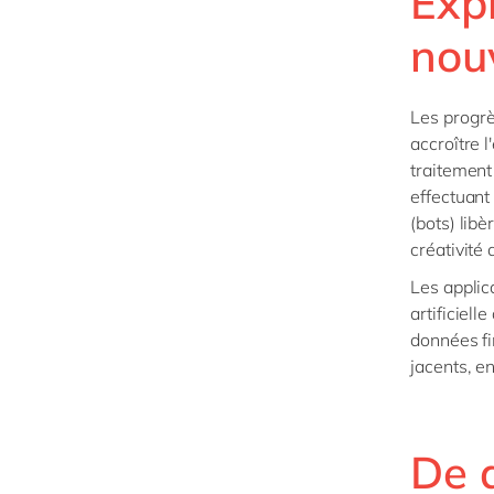
Expl
nou
Les progrè
accroître l
traitement
effectuant
(bots) libè
créativité
Les applica
artificiel
données fi
jacents, e
De 