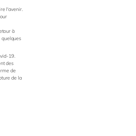
re l'avenir.
pour
etour à
e quelques
ovid-19.
ent des
orme de
pture de la