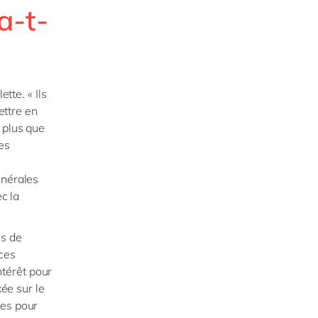
a-t-
tte. « Ils
ttre en
 plus que
les
e
énérales
c la
es de
ces
ntérêt pour
xée sur le
ces pour