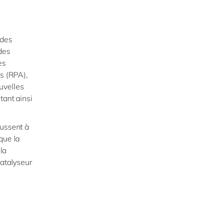
 des
des
es
es (RPA),
ouvelles
tant ainsi
oussent à
que la
la
catalyseur