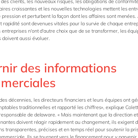
es clients, les nouveaux risques, les obligations de conformit
ires croissantes et les nouvelles technologies mettent les ent
 pression et perturbent la façon dont les affaires sont menées. 
 et rapidité sont devenues vitales pour la survie de chaque entrep
entreprises n'ont d'autre choix que de se transformer, les équ
s doivent aussi évoluer.
rnir des informations
merciales
des décennies, les directeurs financiers et leurs équipes ont gé
ptables traditionnelles et rapporté les chiffres», explique Colet
responsable de delaware. « Mais maintenant que la direction et
enantes doivent réagir rapidement au changement, ils exigent 
ns transparentes, précises et en temps réel pour soutenir la pri
ommerciale. Ils se tournent vers le financement pour y parvenir