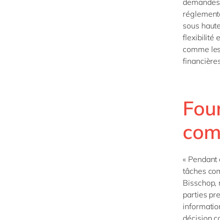
demandes d
réglementa
sous haute
flexibilité
comme les 
financière
Fou
com
« Pendant 
tâches com
Bisschop, 
parties pr
informatio
décision c