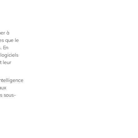
uer à
les que le
. En
logiciels
t leur
intelligence
aux
es sous-