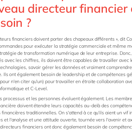
eau directeur financier 
esoin ?
teurs financiers doivent porter des chapeaux différents », dit Cole
commandes pour exécuter la stratégie commerciale et même me
tratégie de transformation numérique de leur entreprise. Donc,
s avec les chiffres, ils doivent être capables de travailler avec 
technologies, savoir gérer les données et vraiment comprendr
se. Ils ont également besoin de leadership et de compétences g
our n'en citer qu'un) pour travailler en étroite collaboration ave
informatique et C-Level.
es processus et les personnes évoluent également. Les membr
inancière doivent étendre leurs capacités au-delà des compéten
financières traditionnelles. On s'attend à ce qu'ils aient un vif i
 et l'analyse et une attitude ouverte, tournée vers l'avenir et a
s directeurs financiers ont donc également besoin de compéten