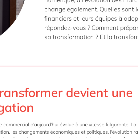
SAP on Azure
IBP
Innovation
RPA
Science de 
change également. Quelles sont le
MII
Intégration
Transformation 
Services pr
financiers et leurs équipes à ado
toutes nos solutions
 S/4HANA
Migration
Services pu
répondez-vous ? Comment prépare
 S/4HANA Cloud
Support & maintenance
Textiles &
sa transformation ? Et la transfor
Signavio
tous nos services
es nos solutions
transformer devient une
gation
 commercial d'aujourd'hui évolue à une vitesse fulgurante. La
tion, les changements économiques et politiques, l'évolution r