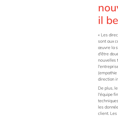
nouv
il b
« Les direc
sont aux 
œuvre la s
d'être doué
nouvelles 
l'entrepri
(empathie p
direction 
De plus, l
l'équipe f
techniques 
les données
client. Le