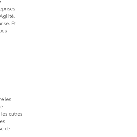
é
reprises
Agilité,
rise. Et
ipes
ré les
te
 les autres
des
se de
.