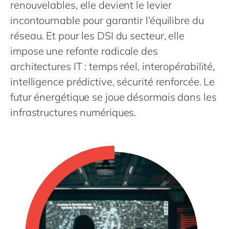
Philippines
renouvelables, elle devient le levier
en
incontournable pour garantir l’équilibre du
Singapore
en
réseau. Et pour les DSI du secteur, elle
Switzerland
en
impose une refonte radicale des
UK & Ireland
en
architectures IT : temps réel, interopérabilité,
USA & Canada
en
intelligence prédictive, sécurité renforcée. Le
futur énergétique se joue désormais dans les
infrastructures numériques.