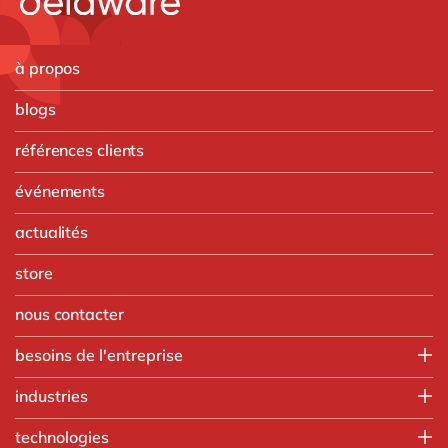
à propos
blogs
références clients
événements
actualités
store
nous contacter
besoins de l'entreprise
Finance
industries
IT
Agroalimentaire
technologies
Opérations