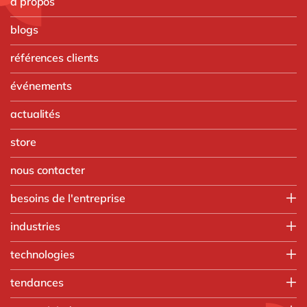
à propos
blogs
références clients
événements
actualités
store
nous contacter
besoins de l'entreprise
Finance
industries
IT
Agroalimentaire
technologies
Opérations
Automobile
Ressources humaines
Intégration SAP
tendances
Chimie
Ventes & marketing
SAP RISE
Commerce de gros
Nos formations