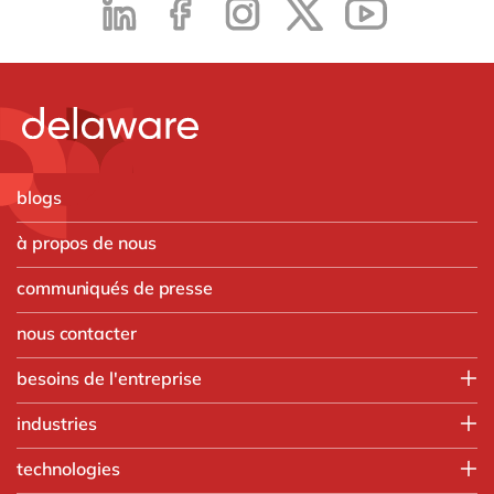
blogs
à propos de nous
communiqués de presse
nous contacter
besoins de l'entreprise
Employee experience
industries
IT
Aerospace & defense
technologies
Operations
Automobile