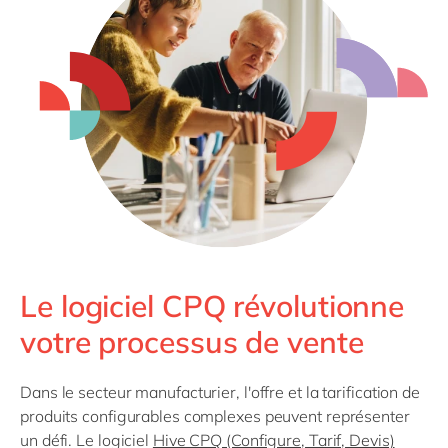
Philippines
en
Singapore
en
Switzerland
en
UK & Ireland
en
USA & Canada
en
Le logiciel CPQ révolutionne
votre processus de vente
Dans le secteur manufacturier, l'offre et la tarification de
produits configurables complexes peuvent représenter
un défi. Le logiciel
Hive CPQ (Configure, Tarif, Devis)