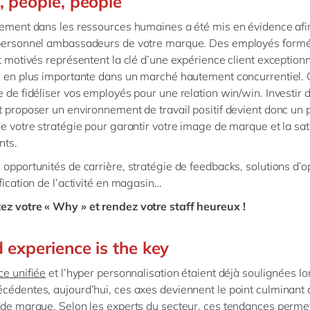
, people, people
sement dans les ressources humaines a été mis en évidence afi
 personnel ambassadeurs de votre marque. Des employés formé
et motivés représentent la clé d’une expérience client exceptionn
s en plus importante dans un marché hautement concurrentiel. C
e de fidéliser vos employés pour une relation win/win. Investir 
t proposer un environnement de travail positif devient donc un 
de votre stratégie pour garantir votre image de marque et la sat
nts.
 opportunités de carrière, stratégie de feedbacks, solutions d’o
fication de l’activité en magasin…
z votre « Why » et rendez votre staff heureux !
d experience is the key
ce unifiée
et l’hyper personnalisation étaient déjà soulignées lo
cédentes, aujourd’hui, ces axes deviennent le point culminant 
 de marque. Selon les experts du secteur, ces tendances perme