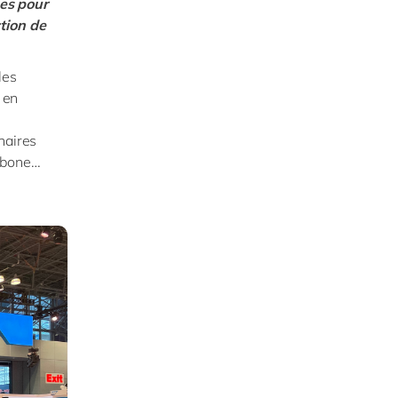
es pour
tion de
les
 en
naires
arbone…