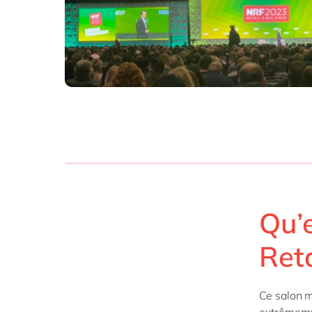
SAP 
SAP 
SAP
SAP
SAP 
tout
Qu’e
Reta
Ce salon m