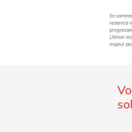
En somme, 
restent à 
progresser
Utiliser le
majeur pou
Vo
so