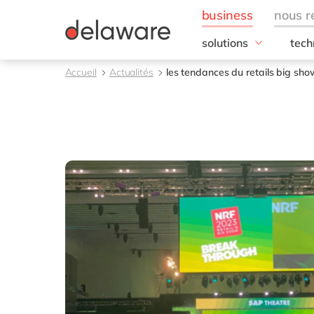
solutions
tech
besoins de l'entrepris
SAP
Accueil
Actualités
les tendances du retails big sh
Finance
RISE
IT
SAP
Opérations
SAP
Ressources humaines
SAP 
Ventes & marketing
SAC 
SAP 
toutes nos solutions
SAP
SAP 
SAP
SAP
SAP
SAP 