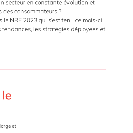
n secteur en constante évolution et
Philippines
en
la vie
s des consommateurs ?
Singapore
en
digitale
ofessionnels
 le NRF 2023 qui s’est tenu ce mois-ci
Switzerland
en
blics
s tendances, les stratégies déployées et
 mode
UK & Ireland
en
USA & Canada
en
 le
large et