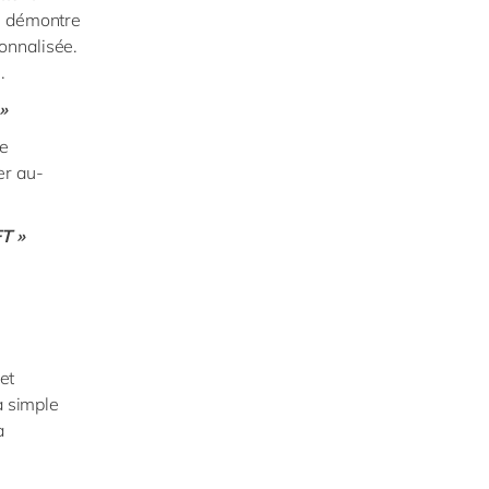
ui démontre
onnalisée.
l.
»
ve
er au-
FT »
et
a simple
a