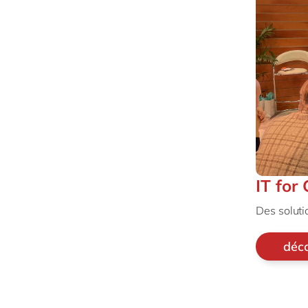
IT for
Des solutio
déco