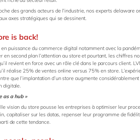
t riche du secteur retail.
oche des grands acteurs de l’industrie, nos experts delaware 
paux axes stratégiques qui se dessinent.
ore is back!
 en puissance du commerce digital notamment avec la pandém
r en second plan l’attention au store et pourtant, les chiffres n
u’il revient en force avec un rôle clé dans le parcours client. 
’il réalise 25% de ventes online versus 75% en store. L’expér
tre que l’implantation d’un store augmente considérablement 
n digitale.
e as a hub »
le vision du store pousse les entreprises à optimiser leur proc
in, capitaliser sur les datas, repenser leur programme de fidélit
 parti de cette tendance.