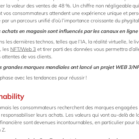
r la valeur des ventes de 48 %. Un chiffre non négligeable q
nt vos consommateurs attendent une expérience unique et pers
 par un parcours unifié d’où l’importance croissante du phygita
 achats en magasin sont influencés par les canaux en ligne 
ns les dernières technos, telles que l’IA, la réalité virtuelle, le li
 les
NFT/Web 3
et tirer parti des données vous permettra d’all
 attentes de vos clients.
s grandes marques mondiales ont lancé un projet WEB 3/N
phase avec les tendances pour réussir !
nability
jamais les consommateurs recherchent des marques engagées 
 responsabiliser leurs achats. Les valeurs qui vont au-delà de l
é financière sont devenues incontournables, en particulier pour l
 Z.