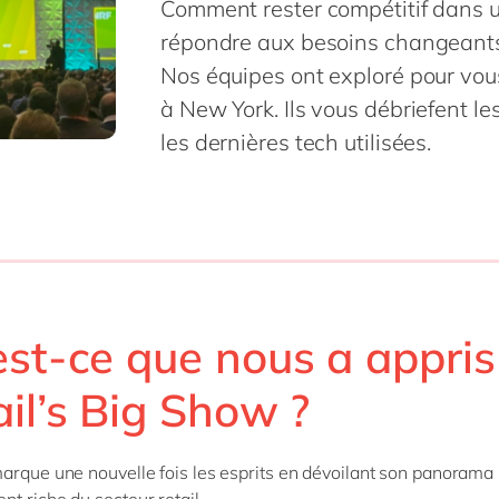
Comment rester compétitif dans u
SAP on Azure
IBP
Innovation
RPA
Science de 
répondre aux besoins changeant
MII
Intégration
Transformation 
Services pr
toutes nos solutions
Nos équipes ont exploré pour vous
 S/4HANA
Migration
Services pu
à New York. Ils vous débriefent le
 S/4HANA Cloud
Support & maintenance
Textiles &
les dernières tech utilisées.
Signavio
tous nos services
es nos solutions
st-ce que nous a appris
il’s Big Show ?
arque une nouvelle fois les esprits en dévoilant son panorama 