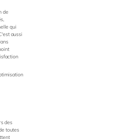
n de
s,
elle qui
'est aussi
dans
point
isfaction
ptimisation
rs des
de toutes
ttent