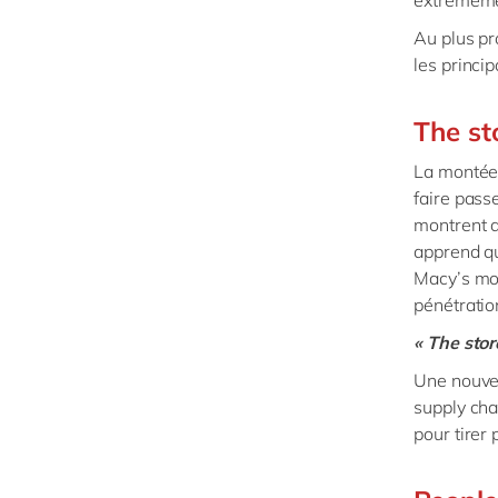
extrêmemen
Au plus pr
les princi
The st
La montée
faire passe
montrent q
apprend qu
Macy’s mon
pénétratio
« The stor
Une nouvel
supply cha
pour tirer