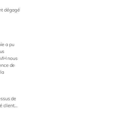
ont dégagé
ie a pu
ous
LVMH nous
ience de
la
essus de
é client…