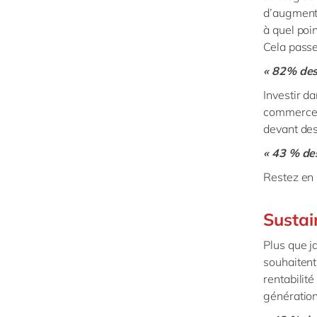
d’augmente
à quel poi
Cela passe
« 82% des
Investir da
commerce,
devant des
« 43 % de
Restez en 
Sustai
Plus que 
souhaitent
rentabilit
génération