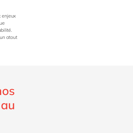
x enjeux
que
ilité.
 un atout
nos
 au