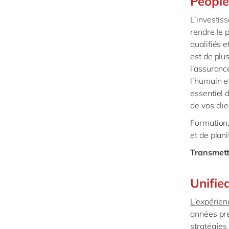
People
L’investis
rendre le
qualifiés 
est de plu
l'assuranc
l’humain e
essentiel 
de vos clie
Formation,
et de plani
Transmette
Unifie
L’expérien
années pré
stratégies