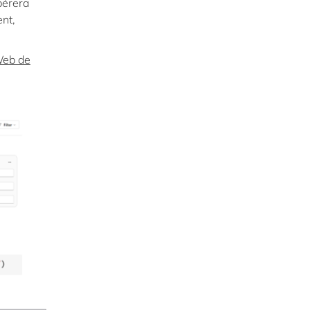
pérera
nt,
 Web de