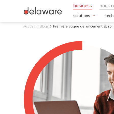
solutions
tech
besoins de l'entrepris
SAP
Accueil
Blogs
Première vague de lancement 2025 : 
Finance
RISE
IT
SAP
Opérations
SAP
Ressources humaines
SAP 
Ventes & marketing
SAC 
SAP 
toutes nos solutions
SAP
SAP 
SAP
SAP
SAP
SAP 