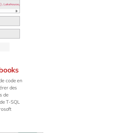
ebooks
 de code en
érer des
rs de
code T-SQL
rosoft