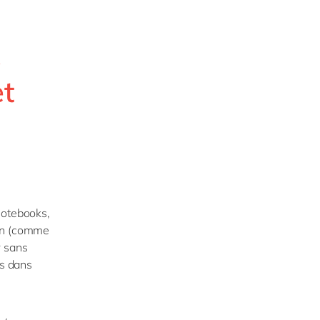
s
et
notebooks,
ion (comme
r sans
ks dans