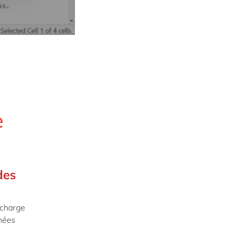
e
des
 charge
nnées