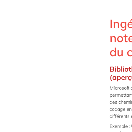
Ingé
note
du c
Biblio
(aperç
Microsoft 
permettant
des chemin
codage en 
différents
Exemple : 