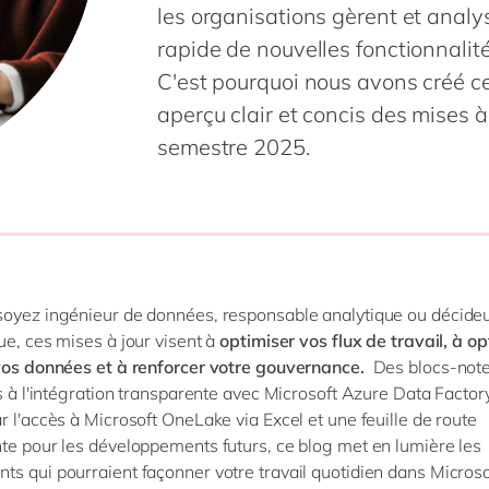
SAP on Azure
les organisations gèrent et anal
IBP
Innovation
RPA
Science de 
rapide de nouvelles fonctionnalité
MII
Intégration
Transformation 
Services pr
toutes nos solutions
C'est pourquoi nous avons créé cet 
 S/4HANA
Migration
Services pu
aperçu clair et concis des mises à
 S/4HANA Cloud
Support & maintenance
Textiles &
semestre 2025.
Signavio
tous nos services
es nos solutions
oyez ingénieur de données, responsable analytique ou décide
ue, ces mises à jour visent à
optimiser vos flux de travail, à op
vos données et à renforcer votre gouvernance.
Des blocs-note
ts à l'intégration transparente avec Microsoft Azure Data Factor
r l'accès à Microsoft OneLake via Excel et une feuille de route
te pour les développements futurs, ce blog met en lumière les
s qui pourraient façonner votre travail quotidien dans Microso