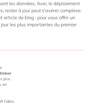
Philippines
en
ysent les données. Avec le déploiement
la vie
Singapore
en
s, rester à jour peut s'avérer complexe.
digitale
ofessionnels
article de blog : pour vous offrir un
Switzerland
en
blics
 jour les plus importantes du premier
 mode
UK & Ireland
en
USA & Canada
en
ur
timiser
s plus
y, en
ft Fabric.