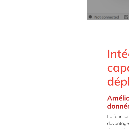
Inté
capa
dép
Amélio
donnée
La fonctio
davantage 