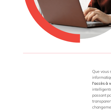
SAP 
SAP 
SAP
SAP
SAP 
tout
Que vous s
informatiq
l'accès à 
intelligen
passant pa
transparen
changement