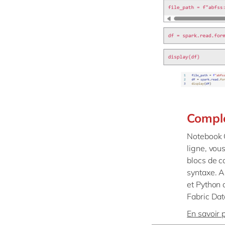
Complé
Notebook C
ligne, vou
blocs de c
syntaxe. A
et Python 
Fabric Dat
En savoir 