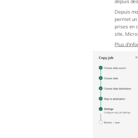
depuis des
Depuis mai
permet un 
prises en 
site, Micr
Plus d'inf