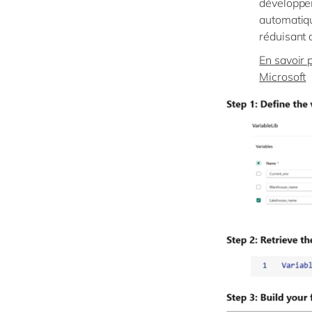
développem
automatiqu
réduisant 
En savoir p
Microsoft