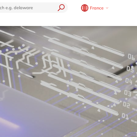
France
Belgium
en
fr
Brazil
pt
China
zh
en
France
fr
Germany
de
en
Hungary
hu
en
India
en
Luxembourg
en
Malaysia
en
Morocco
en
fr
Netherlands
nl
en