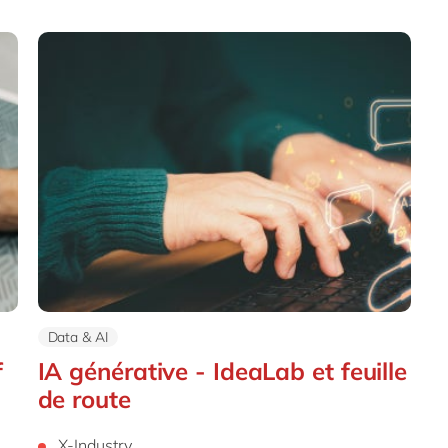
Data & AI
f
IA générative - IdeaLab et feuille
de route
X-Industry