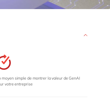
Philippines
en
Singapore
en
Switzerland
en
UK & Ireland
en
USA & Canada
en
 moyen simple de montrer la valeur de GenAI
ur votre entreprise