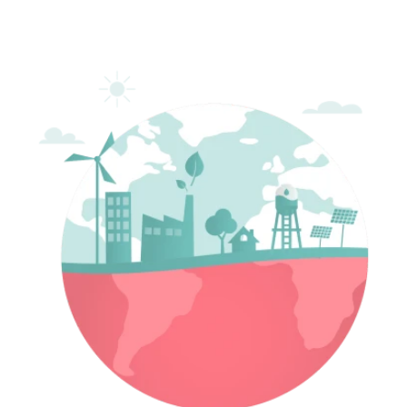
Philippines
en
Singapore
en
Switzerland
en
UK & Ireland
en
USA & Canada
en