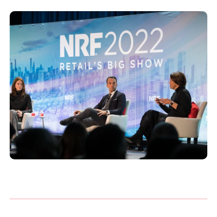
Philippines
en
Singapore
en
Switzerland
en
UK & Ireland
en
USA & Canada
en