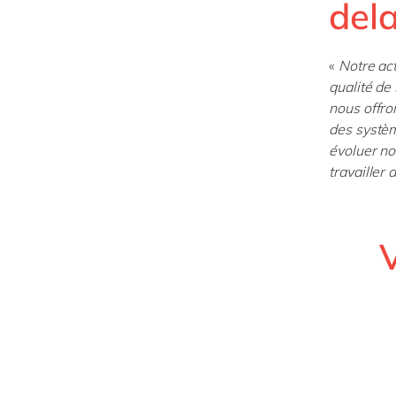
del
«
Notre act
qualité de
nous offro
des systèm
évoluer no
travailler