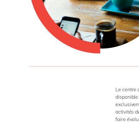
SAP 
SAP 
SAP
SAP
SAP 
tout
Le centre 
disponible
exclusivem
activités 
faire évol