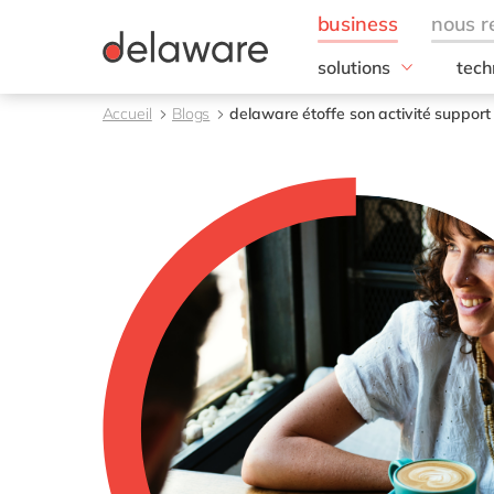
solutions
tech
besoins de l'entrepris
SAP
Accueil
Blogs
delaware étoffe son activité support
Finance
RISE
IT
SAP
Opérations
SAP
Ressources humaines
SAP 
Ventes & marketing
SAC 
SAP 
toutes nos solutions
SAP
SAP 
SAP
SAP
SAP
SAP 