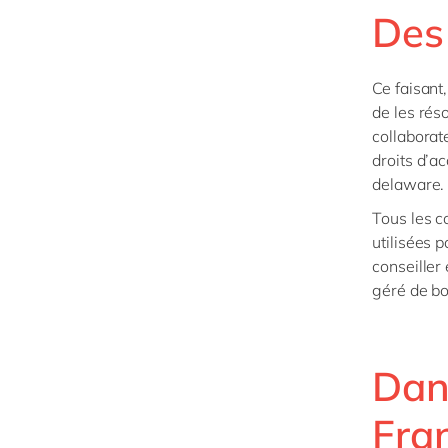
Des 
Ce faisant
de les rés
collaborat
droits d’a
delaware.
Tous les c
utilisées p
conseiller
géré de bo
Dan
Fran