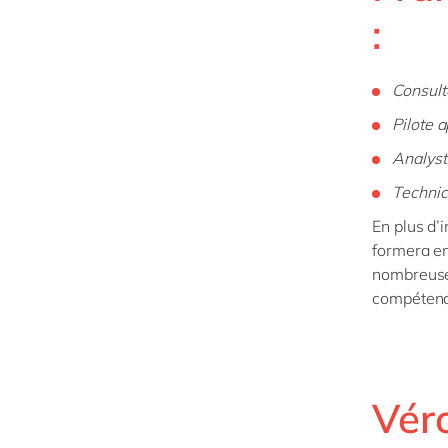
:
Consult
Pilote a
Analyst
Technic
En plus d’
formera en
nombreuses
compétenc
Vér