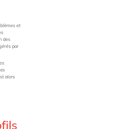
roblèmes et
es
n des
gérés par
ies
les
st alors
fils