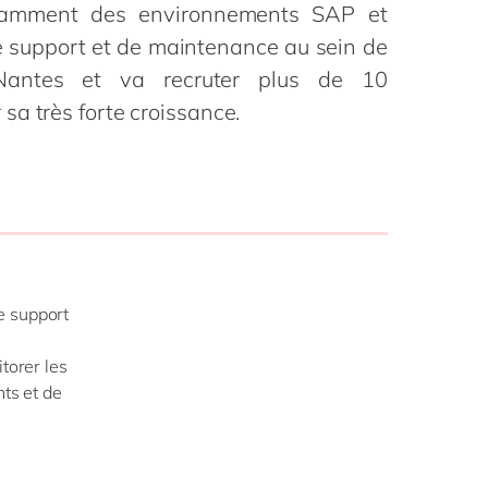
Philippines
en
otamment des environnements SAP et
la vie
 de support et de maintenance au sein de
Singapore
en
digitale
ofessionnels
Nantes et va recruter plus de 10
Switzerland
en
blics
a très forte croissance.
 mode
UK & Ireland
en
USA & Canada
en
e support
torer les
nts et de