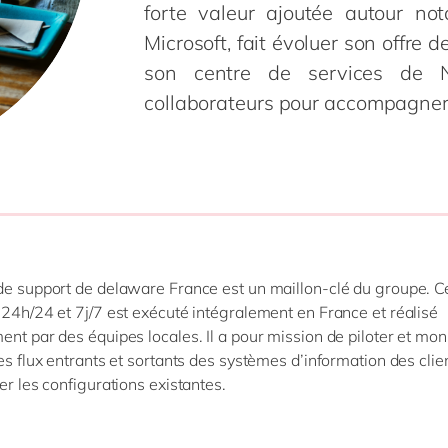
SAP on Azure
forte valeur ajoutée autour n
IBP
Innovation
RPA
Science de 
Microsoft, fait évoluer son offre
MII
Intégration
Transformation 
Services pr
toutes nos solutions
son centre de services de 
 S/4HANA
Migration
Services pu
collaborateurs pour accompagner s
 S/4HANA Cloud
Support & maintenance
Textiles &
Signavio
tous nos services
es nos solutions
de support de delaware France est un maillon-clé du groupe. C
 24h/24 et 7j/7 est exécuté intégralement en France et réalisé
ent par des équipes locales. Il a pour mission de piloter et moni
des flux entrants et sortants des systèmes d’information des clie
uer les configurations existantes.