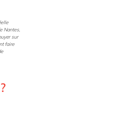
éelle
de Nantes,
puyer sur
t faire
de
?